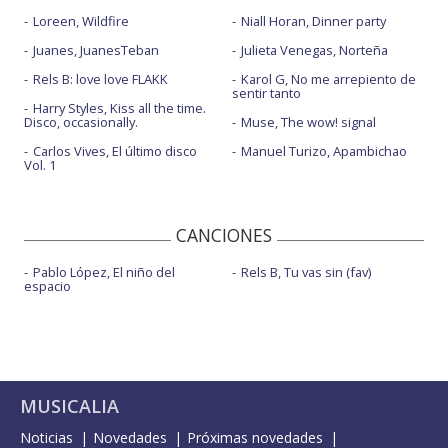
Loreen, Wildfire
Niall Horan, Dinner party
Juanes, JuanesTeban
Julieta Venegas, Norteña
Rels B: love love FLAKK
Karol G, No me arrepiento de
sentir tanto
Harry Styles, Kiss all the time.
Disco, occasionally.
Muse, The wow! signal
Carlos Vives, El último disco
Manuel Turizo, Apambichao
Vol. 1
CANCIONES
Pablo López, El niño del
Rels B, Tu vas sin (fav)
espacio
MUSICALIA
Noticias
Novedades
Próximas novedades