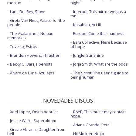
the sun
night
Lana Del Rey, Stove
Interpol, This mirror weighs a
ton
Greta Van Fleet, Palace for the
people
Kasabian, Act III
The Avalanches, No bad
Europe, Come this madness
memories
Ezra Collective, Here because
Tove Lo, Estrus
of hope
Brandon Flowers, Thrasher
Jungle, Sunshine
Becky G, Baraja bendita
Jorja Smith, What are the odds
Álvaro de Luna, Azulejos
The Script, The user's guide to
being human
NOVEDADES DISCOS
Xoel López, Oniria popular
RAYE, This music may contain
hope.
Jessie Ware, Superbloom
Ariana Grande, Petal
Gracie Abrams, Daughter from
hell
Nil Moliner, Nexo