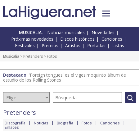
MUSICALIA:
Noticias musicales
Novedades
Próximas novedades
Discos históricos
Canciones
Festivales
Premios
Artistas
Portadas
Listas
Musicalia
>
Pretenders
> Fotos
Destacado:
'Foreign tongues' es el vigesimoquinto álbum de
estudio de los Rolling Stones
Pretenders
Discografía
Noticias
Biografía
Fotos
Canciones
Enlaces