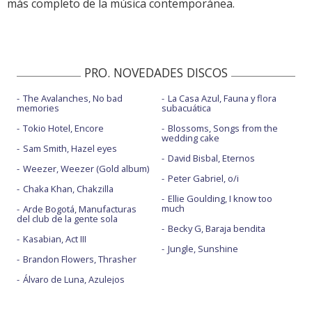
más completo de la música contemporánea.
PRO. NOVEDADES DISCOS
The Avalanches, No bad
La Casa Azul, Fauna y flora
memories
subacuática
Tokio Hotel, Encore
Blossoms, Songs from the
wedding cake
Sam Smith, Hazel eyes
David Bisbal, Eternos
Weezer, Weezer (Gold album)
Peter Gabriel, o/i
Chaka Khan, Chakzilla
Ellie Goulding, I know too
much
Arde Bogotá, Manufacturas
del club de la gente sola
Becky G, Baraja bendita
Kasabian, Act III
Jungle, Sunshine
Brandon Flowers, Thrasher
Álvaro de Luna, Azulejos