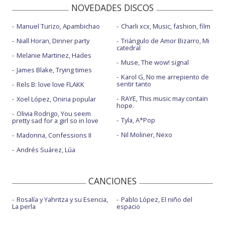
NOVEDADES DISCOS
Manuel Turizo, Apambichao
Charli xcx, Music, fashion, film
Niall Horan, Dinner party
Triángulo de Amor Bizarro, Mi
catedral
Melanie Martinez, Hades
Muse, The wow! signal
James Blake, Trying times
Karol G, No me arrepiento de
sentir tanto
Rels B: love love FLAKK
RAYE, This music may contain
Xoel López, Oniria popular
hope.
Olivia Rodrigo, You seem
Tyla, A*Pop
pretty sad for a girl so in love
Nil Moliner, Nexo
Madonna, Confessions II
Andrés Suárez, Lúa
CANCIONES
Rosalía y Yahritza y su Esencia,
Pablo López, El niño del
La perla
espacio