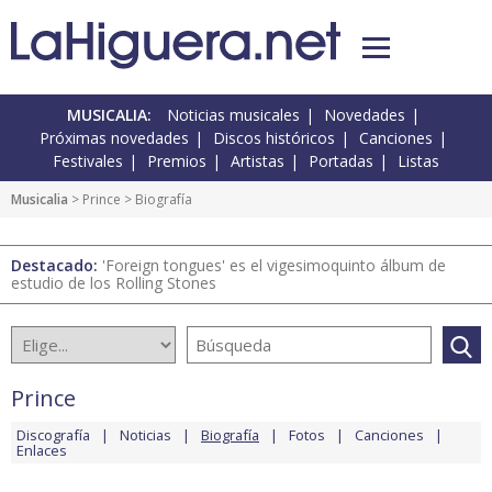
MUSICALIA:
Noticias musicales
Novedades
Próximas novedades
Discos históricos
Canciones
Festivales
Premios
Artistas
Portadas
Listas
Musicalia
>
Prince
> Biografía
Destacado:
'Foreign tongues' es el vigesimoquinto álbum de
estudio de los Rolling Stones
Prince
Discografía
Noticias
Biografía
Fotos
Canciones
Enlaces