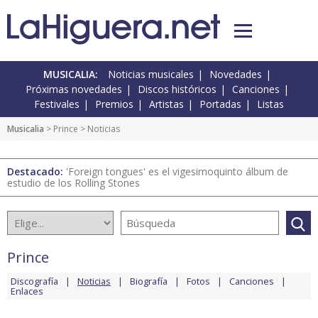
MUSICALIA:
Noticias musicales
Novedades
Próximas novedades
Discos históricos
Canciones
Festivales
Premios
Artistas
Portadas
Listas
Musicalia
>
Prince
> Noticias
Destacado:
'Foreign tongues' es el vigesimoquinto álbum de
estudio de los Rolling Stones
Prince
Discografía
Noticias
Biografía
Fotos
Canciones
Enlaces