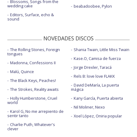
Blossoms, Songs from the
wedding cake
beabadoobee, Pylon
Editors, Surface, echo &
sound
NOVEDADES DISCOS
The Rolling Stones, Foreign
Shania Twain, Little Miss Twain
tongues
Kase.O, Camisa de fuerza
Madonna, Confessions II
Jorge Drexler, Taracá
Malú, Quince
Rels B: love love FLAKK
The Black Keys, Peaches!
David DeMaría, La puerta
The Strokes, Reality awaits
mágica
Holly Humberstone, Cruel
Kany García, Puerta abierta
world
Nil Moliner, Nexo
Karol G, No me arrepiento de
sentir tanto
Xoel López, Oniria popular
Charlie Puth, Whatever's
clever