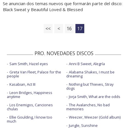
Se anuncian dos temas nuevos que formarán parte del disco:
Black Sweat y Beautiful Loved & Blessed
<<
<
16
17
PRO. NOVEDADES DISCOS
Sam Smith, Hazel eyes
Anni B Sweet, Alegría
Greta Van Fleet, Palace for the
Alabama Shakes, I must be
people
dreaming
Kasabian, Act III
Nothing but Thieves, Stray
dogs
Leon Bridges, Happiness
anytime
Jorja Smith, What are the odds
Los Enemigos, Canciones
The Avalanches, No bad
chulas
memories
Ellie Goulding, I know too
Weezer, Weezer (Gold album)
much
Jungle, Sunshine