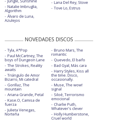
Jungle, Sunshine
Lana Del Rey, Stove
Natalie Imbruglia,
Tove Lo, Estrus
Algorithm
Álvaro de Luna,
Azulejos
NOVEDADES DISCOS
Tyla, A*Pop
Bruno Mars, The
romantic
Paul McCartney, The
boys of Dungeon Lane
Quevedo, El baifo
The Strokes, Reality
Bad Gyal, Más cara
awaits
Harry Styles, Kiss all
Triángulo de Amor
the time. Disco,
Bizarro, Mi catedral
occasionally.
Gorillaz, The
Muse, The wow!
mountain
signal
Ariana Grande, Petal
Siloé, Terrorismo
emocional
Kase.O, Camisa de
fuerza
Charlie Puth,
Whatever's clever
Julieta Venegas,
Norteña
Holly Humberstone,
Cruel world