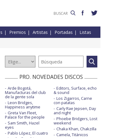
es
Premios
Artistas
Portadas
Listas
PRO. NOVEDADES DISCOS
Arde Bogotá,
Editors, Surface, echo
Manufacturas del club
& sound
de la gente sola
Los Zigarros, Carne
Leon Bridges,
con patatas
Happiness anytime
Carly Rae Jepsen, Day
Greta Van Fleet,
and night
Palace for the people
Phoebe Bridgers, Lost
Sam Smith, Hazel
weekend
eyes
Chaka Khan, Chakzilla
Pablo López, El cuatro
Camela, Titánicos