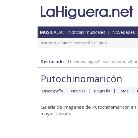
MUSICALIA:
Noticias musicales
Novedades
Musicalia
>
Putochinomaricón
> Fotos
Destacado:
'The wow! signal' es el décimo álb
Putochinomaricón
Discografía
Noticias
Biografía
Fotos
Galería de imágenes de Putochinomaricón en el
mayor tamaño.