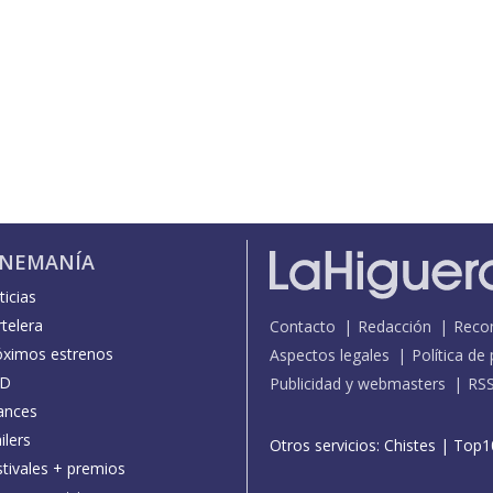
INEMANÍA
icias
telera
Contacto
Redacción
Reco
óximos estrenos
Aspectos legales
Política de
D
Publicidad y webmasters
RS
ances
ilers
Otros servicios:
Chistes
|
Top1
stivales + premios