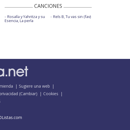
CANCIONES
Rosalía y Yahritza y su
Rels B, Tu vas sin (fav)
Esencia, La perla
mienda
Sugiere una web
 privacidad
(
Cambiar
)
Cookies
S
0Listas.com