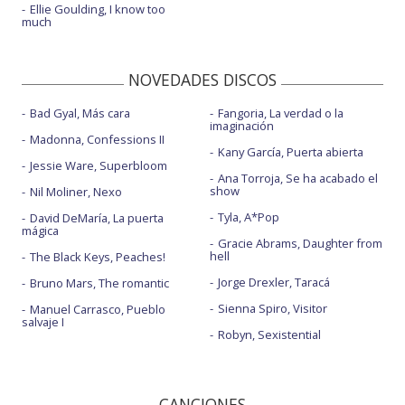
Ellie Goulding, I know too
much
NOVEDADES DISCOS
Bad Gyal, Más cara
Fangoria, La verdad o la
imaginación
Madonna, Confessions II
Kany García, Puerta abierta
Jessie Ware, Superbloom
Ana Torroja, Se ha acabado el
show
Nil Moliner, Nexo
Tyla, A*Pop
David DeMaría, La puerta
mágica
Gracie Abrams, Daughter from
hell
The Black Keys, Peaches!
Jorge Drexler, Taracá
Bruno Mars, The romantic
Sienna Spiro, Visitor
Manuel Carrasco, Pueblo
salvaje I
Robyn, Sexistential
CANCIONES