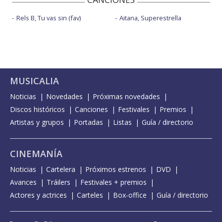
Rels B, Tu vas sin (fav)
Aitana, Superestrella
MUSICALIA
Noticias
Novedades
Próximas novedades
Discos históricos
Canciones
Festivales
Premios
Artistas y grupos
Portadas
Listas
Guía / directorio
CINEMANÍA
Noticias
Cartelera
Próximos estrenos
DVD
Avances
Tráilers
Festivales + premios
Actores y actrices
Carteles
Box-office
Guía / directorio