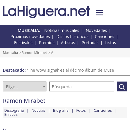
MUSICALIA:
Noticias musicales
Novedades
Próximas novedades
Discos históricos
Canciones
Festivales
Premios
Artistas
Portadas
Listas
Musicalia
>
Ramon Mirabet
> V
Destacado:
'The wow! signal' es el décimo álbum de Muse
Ramon Mirabet
Discografía
Noticias
Biografía
Fotos
Canciones
Enlaces