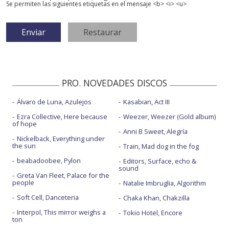
Se permiten las siguientes etiquetas en el mensaje <b> <i> <u>
PRO. NOVEDADES DISCOS
Álvaro de Luna, Azulejos
Kasabian, Act III
Ezra Collective, Here because
Weezer, Weezer (Gold album)
of hope
Anni B Sweet, Alegría
Nickelback, Everything under
the sun
Train, Mad dog in the fog
beabadoobee, Pylon
Editors, Surface, echo &
sound
Greta Van Fleet, Palace for the
people
Natalie Imbruglia, Algorithm
Soft Cell, Danceteria
Chaka Khan, Chakzilla
Interpol, This mirror weighs a
Tokio Hotel, Encore
ton