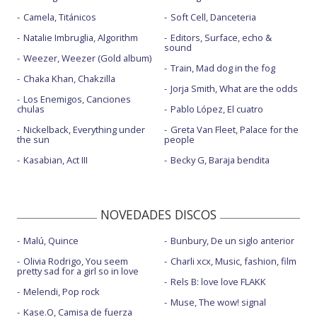
Camela, Titánicos
Soft Cell, Danceteria
Natalie Imbruglia, Algorithm
Editors, Surface, echo &
sound
Weezer, Weezer (Gold album)
Train, Mad dog in the fog
Chaka Khan, Chakzilla
Jorja Smith, What are the odds
Los Enemigos, Canciones
chulas
Pablo López, El cuatro
Nickelback, Everything under
Greta Van Fleet, Palace for the
the sun
people
Kasabian, Act III
Becky G, Baraja bendita
NOVEDADES DISCOS
Malú, Quince
Bunbury, De un siglo anterior
Olivia Rodrigo, You seem
Charli xcx, Music, fashion, film
pretty sad for a girl so in love
Rels B: love love FLAKK
Melendi, Pop rock
Muse, The wow! signal
Kase.O, Camisa de fuerza