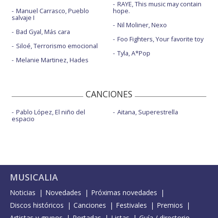
RAYE, This music may contain
Manuel Carrasco, Pueblo
hope.
salvaje I
Nil Moliner, Nexo
Bad Gyal, Más cara
Foo Fighters, Your favorite toy
Siloé, Terrorismo emocional
Tyla, A*Pop
Melanie Martinez, Hades
CANCIONES
Pablo López, El niño del
Aitana, Superestrella
espacio
MUSICALIA
Noticias
Novedades
Próximas novedades
Discos históricos
Canciones
Festivales
Premios
Artistas y grupos
Portadas
Listas
Guía / directorio