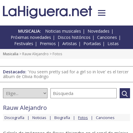
MUSICALIA:
Noticias musicales
Novedades
Próximas novedades
Discos históricos
Canciones
Festivales
Premios
Artistas
Portadas
Listas
Musicalia
>
Rauw Alejandro
> Fotos
Destacado:
'You seem pretty sad for a girl so in love' es el tercer
álbum de Olivia Rodrigo
Rauw Alejandro
Discografía
Noticias
Biografía
Fotos
Canciones