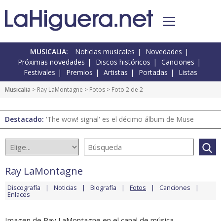
MUSICALIA:
Noticias musicales
Novedades
Próximas novedades
Discos históricos
Canciones
Festivales
Premios
Artistas
Portadas
Listas
Musicalia
>
Ray LaMontagne
>
Fotos
> Foto 2 de 2
Destacado:
'The wow! signal' es el décimo álbum de Muse
Ray LaMontagne
Discografía
Noticias
Biografía
Fotos
Canciones
Enlaces
Imagen de Ray LaMontagne en el canal de música.