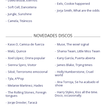
David Bisbal, Eternos
Eels, Cookie happened
Soft Cell, Danceteria
Jorja Smith, What are the odds
Jungle, Sunshine
Camela, Titánicos
NOVEDADES DISCOS
Kase.O, Camisa de fuerza
Muse, The wow! signal
Malú, Quince
Shania Twain, Little Miss Twain
Xoel López, Oniria popular
Kany García, Puerta abierta
Sienna Spiro, Visitor
James Blake, Trying times
Siloé, Terrorismo emocional
Holly Humberstone, Cruel
world
Tyla, A*Pop
Ana Torroja, Se ha acabado el
show
Melanie Martinez, Hades
Harry Styles, Kiss all the time.
The Rolling Stones, Foreign
Disco, occasionally.
tongues
Jorge Drexler, Taracá