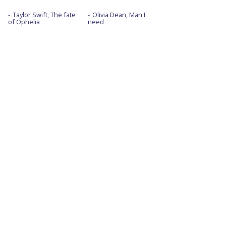
Taylor Swift, The fate
Olivia Dean, Man I
of Ophelia
need