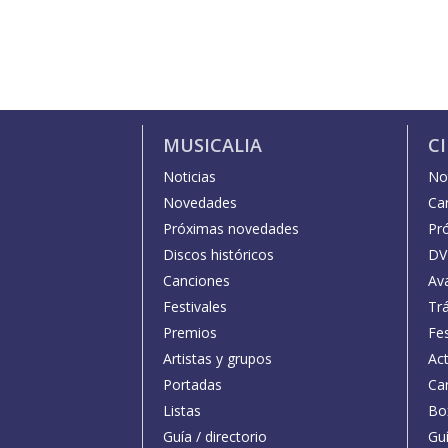
MUSICALIA
C
Noticias
Not
Novedades
Car
Próximas novedades
Pr
Discos históricos
DV
Canciones
Av
Festivales
Trá
Premios
Fe
Artistas y grupos
Act
Portadas
Car
Listas
Bo
Guía / directorio
Guí