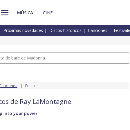
MÚSICA
CINE
Próximas novedades
Discos históricos
Canciones
Festival
pista de baile de Madonna
Canciones
Enlaces
iscos de Ray LaMontagne
p into your power