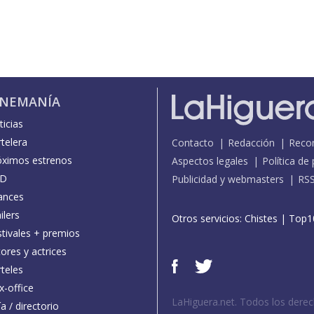
INEMANÍA
icias
telera
Contacto
Redacción
Reco
óximos estrenos
Aspectos legales
Política de
D
Publicidad y webmasters
RS
ances
ilers
Otros servicios:
Chistes
|
Top1
stivales + premios
ores y actrices
teles
x-office
LaHiguera.net. Todos los dere
a / directorio