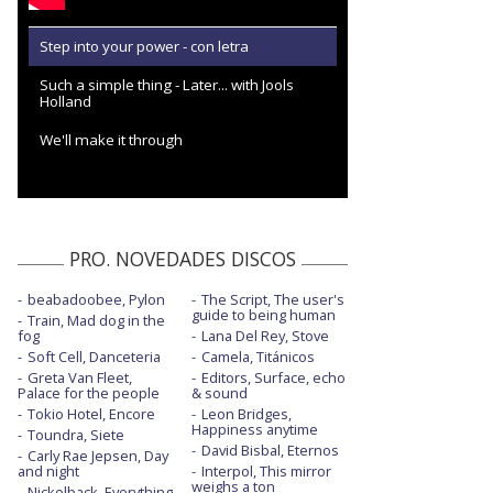
Step into your power - con letra
Such a simple thing - Later... with Jools
Holland
We'll make it through
PRO. NOVEDADES DISCOS
beabadoobee, Pylon
The Script, The user's
guide to being human
Train, Mad dog in the
fog
Lana Del Rey, Stove
Soft Cell, Danceteria
Camela, Titánicos
Greta Van Fleet,
Editors, Surface, echo
Palace for the people
& sound
Tokio Hotel, Encore
Leon Bridges,
Happiness anytime
Toundra, Siete
David Bisbal, Eternos
Carly Rae Jepsen, Day
and night
Interpol, This mirror
weighs a ton
Nickelback, Everything