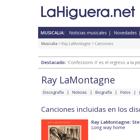
MUSICALIA:
Noticias musicales
Novedades
Musicalia
>
Ray LaMontagne
> Canciones
Destacado:
'Confessions II' es el regreso a la 
Ray LaMontagne
Discografía
Noticias
Biografía
Fotos
Canciones incluidas en los d
Ray LaMontagne: Ste
Long way home