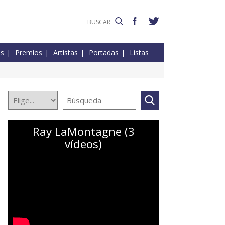
es
Premios
Artistas
Portadas
Listas
Ray LaMontagne (3
vídeos)