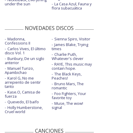
under the sun
La Casa Azul, Fauna y
flora subacuática
NOVEDADES DISCOS
Madonna,
Sienna Spiro, Visitor
Confessions II
James Blake, Trying
Carlos Vives, El último
times
disco Vol. 1
Charlie Puth,
Bunbury, De un siglo
Whatever's clever
anterior
RAYE, This music may
Manuel Turizo,
contain hope.
Apambichao
The Black Keys,
Karol G, No me
Peaches!
arrepiento de sentir
Bruno Mars, The
tanto
romantic
Kase.O, Camisa de
Foo Fighters, Your
fuerza
favorite toy
Quevedo, El baifo
Muse, The wow!
Holly Humberstone,
signal
Cruel world
CANCIONES