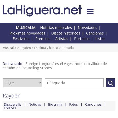
MUSICALIA:
Noticias musicales
Novedades
Próximas novedades
Discos históricos
Canciones
Festivales
Premios
Artistas
Portadas
Listas
Musicalia
>
Rayden
>
En alma y hueso
> Portada
Destacado:
'Foreign tongues' es el vigesimoquinto álbum de
estudio de los Rolling Stones
Rayden
Discografía
Noticias
Biografía
Fotos
Canciones
Enlaces