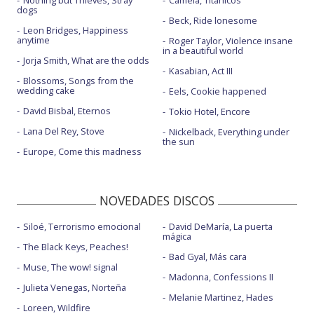
dogs
Beck, Ride lonesome
Leon Bridges, Happiness
anytime
Roger Taylor, Violence insane
in a beautiful world
Jorja Smith, What are the odds
Kasabian, Act III
Blossoms, Songs from the
wedding cake
Eels, Cookie happened
David Bisbal, Eternos
Tokio Hotel, Encore
Lana Del Rey, Stove
Nickelback, Everything under
the sun
Europe, Come this madness
NOVEDADES DISCOS
Siloé, Terrorismo emocional
David DeMaría, La puerta
mágica
The Black Keys, Peaches!
Bad Gyal, Más cara
Muse, The wow! signal
Madonna, Confessions II
Julieta Venegas, Norteña
Melanie Martinez, Hades
Loreen, Wildfire