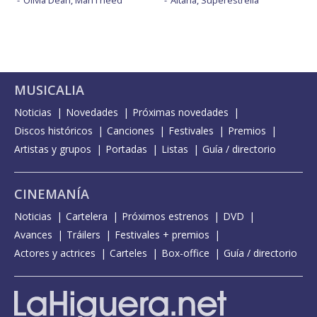
Olivia Dean, Man I need
Aitana, Superestrella
MUSICALIA
Noticias
Novedades
Próximas novedades
Discos históricos
Canciones
Festivales
Premios
Artistas y grupos
Portadas
Listas
Guía / directorio
CINEMANÍA
Noticias
Cartelera
Próximos estrenos
DVD
Avances
Tráilers
Festivales + premios
Actores y actrices
Carteles
Box-office
Guía / directorio