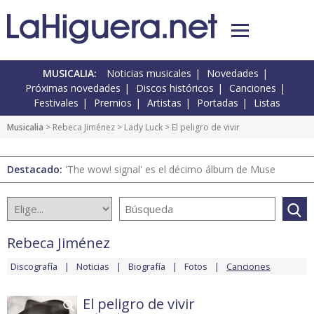
MUSICALIA:
Noticias musicales
Novedades
Próximas novedades
Discos históricos
Canciones
Festivales
Premios
Artistas
Portadas
Listas
Musicalia
>
Rebeca Jiménez
>
Lady Luck
> El peligro de vivir
Destacado:
'The wow! signal' es el décimo álbum de Muse
Rebeca Jiménez
Discografía
Noticias
Biografía
Fotos
Canciones
El peligro de vivir