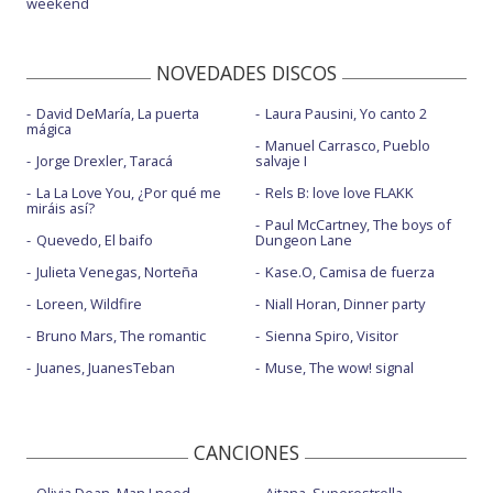
weekend
NOVEDADES DISCOS
David DeMaría, La puerta
Laura Pausini, Yo canto 2
mágica
Manuel Carrasco, Pueblo
Jorge Drexler, Taracá
salvaje I
La La Love You, ¿Por qué me
Rels B: love love FLAKK
miráis así?
Paul McCartney, The boys of
Quevedo, El baifo
Dungeon Lane
Julieta Venegas, Norteña
Kase.O, Camisa de fuerza
Loreen, Wildfire
Niall Horan, Dinner party
Bruno Mars, The romantic
Sienna Spiro, Visitor
Juanes, JuanesTeban
Muse, The wow! signal
CANCIONES