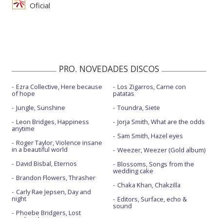
Oficial
PRO. NOVEDADES DISCOS
Ezra Collective, Here because
Los Zigarros, Carne con
of hope
patatas
Jungle, Sunshine
Toundra, Siete
Leon Bridges, Happiness
Jorja Smith, What are the odds
anytime
Sam Smith, Hazel eyes
Roger Taylor, Violence insane
in a beautiful world
Weezer, Weezer (Gold album)
David Bisbal, Eternos
Blossoms, Songs from the
wedding cake
Brandon Flowers, Thrasher
Chaka Khan, Chakzilla
Carly Rae Jepsen, Day and
night
Editors, Surface, echo &
sound
Phoebe Bridgers, Lost