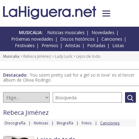
MUSICALIA:
Noticias musicales
Novedades
Próximas novedades
Discos históricos
Canciones
Festivales
Premios
Artistas
Portadas
Listas
Musicalia
>
Rebeca Jiménez
>
Lady Luck
> Lejos de todo
Destacado:
'You seem pretty sad for a girl so in love' es el tercer
álbum de Olivia Rodrigo
Rebeca Jiménez
Discografía
Noticias
Biografía
Fotos
Canciones