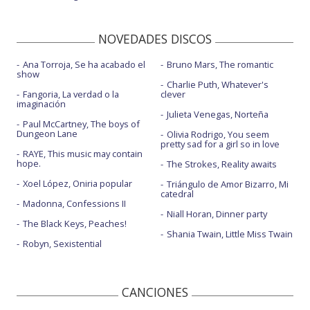
NOVEDADES DISCOS
Ana Torroja, Se ha acabado el
Bruno Mars, The romantic
show
Charlie Puth, Whatever's
Fangoria, La verdad o la
clever
imaginación
Julieta Venegas, Norteña
Paul McCartney, The boys of
Dungeon Lane
Olivia Rodrigo, You seem
pretty sad for a girl so in love
RAYE, This music may contain
hope.
The Strokes, Reality awaits
Xoel López, Oniria popular
Triángulo de Amor Bizarro, Mi
catedral
Madonna, Confessions II
Niall Horan, Dinner party
The Black Keys, Peaches!
Shania Twain, Little Miss Twain
Robyn, Sexistential
CANCIONES