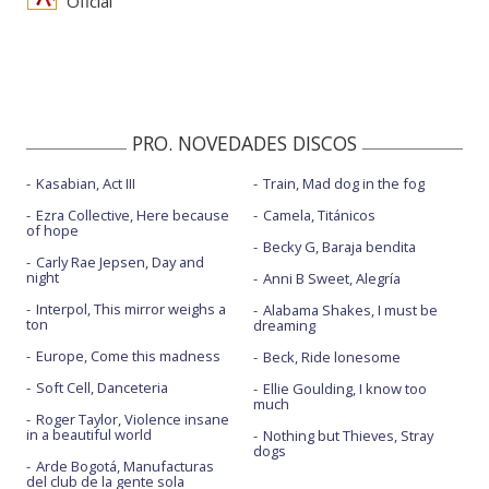
Oficial
PRO. NOVEDADES DISCOS
Kasabian, Act III
Train, Mad dog in the fog
Ezra Collective, Here because
Camela, Titánicos
of hope
Becky G, Baraja bendita
Carly Rae Jepsen, Day and
night
Anni B Sweet, Alegría
Interpol, This mirror weighs a
Alabama Shakes, I must be
ton
dreaming
Europe, Come this madness
Beck, Ride lonesome
Soft Cell, Danceteria
Ellie Goulding, I know too
much
Roger Taylor, Violence insane
in a beautiful world
Nothing but Thieves, Stray
dogs
Arde Bogotá, Manufacturas
del club de la gente sola