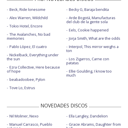
Beck, Ride lonesome
Becky G, Baraja bendita
Alex Warren, Wildchild
Arde Bogotá, Manufacturas
del club de la gente sola
Tokio Hotel, Encore
Eels, Cookie happened
The Avalanches, No bad
memories
Jorja Smith, What are the odds
Pablo López, El cuatro
Interpol, This mirror weighs a
ton
Nickelback, Everything under
the sun
Los Zigarros, Carne con
patatas
Ezra Collective, Here because
of hope
Ellie Goulding, I know too
much
beabadoobee, Pylon
Tove Lo, Estrus
NOVEDADES DISCOS
Nil Moliner, Nexo
Ella Langley, Dandelion
Manuel Carrasco, Pueblo
Gracie Abrams, Daughter from