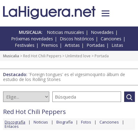
MUSICALIA:
Noticias musicales
Novedades
Próximas novedades
Discos históricos
Canciones
Festivales
Premios
Artistas
Portadas
Listas
Musicalia
>
Red Hot Chili Peppers
>
Unlimited love
> Portada
Destacado:
'Foreign tongues' es el vigesimoquinto álbum de
estudio de los Rolling Stones
Red Hot Chili Peppers
Discografía
Noticias
Biografía
Fotos
Canciones
Enlaces