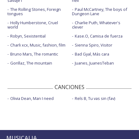
salvaje I
hell
The Rolling Stones, Foreign
Paul McCartney, The boys of
tongues
Dungeon Lane
Holly Humberstone, Cruel
Charlie Puth, Whatever's
world
clever
Robyn, Sexistential
Kase.O, Camisa de fuerza
Charli xcx, Music, fashion, film
Sienna Spiro, Visitor
Bruno Mars, The romantic
Bad Gyal, Más cara
Gorillaz, The mountain
Juanes, JuanesTeban
CANCIONES
Olivia Dean, Man I need
Rels B, Tu vas sin (fav)
MUSICALIA