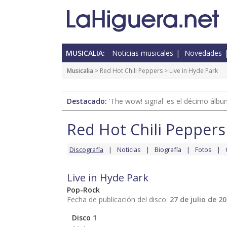
MUSICALIA:
Noticias musicales
Novedades
Musicalia
>
Red Hot Chili Peppers
> Live in Hyde Park
Destacado:
'The wow! signal' es el décimo álb
Red Hot Chili Peppers
Discografía
Noticias
Biografía
Fotos
Live in Hyde Park
Pop-Rock
Fecha de publicación del disco:
27 de julio de 2
Disco 1