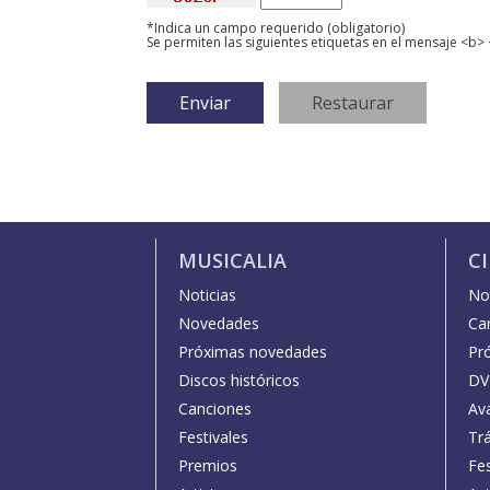
*Indica un campo requerido (obligatorio)
Se permiten las siguientes etiquetas en el mensaje <b> 
MUSICALIA
C
Noticias
Not
Novedades
Car
Próximas novedades
Pr
Discos históricos
DV
Canciones
Av
Festivales
Trá
Premios
Fe