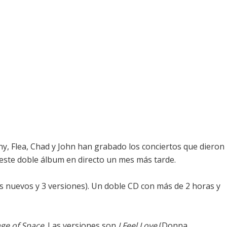
ny, Flea, Chad y John han grabado los conciertos que dieron
 este doble álbum en directo un mes más tarde.
as nuevos y 3 versiones). Un doble CD con más de 2 horas y
ge of Space
. Las versiones son
I Feel Love
(Donna