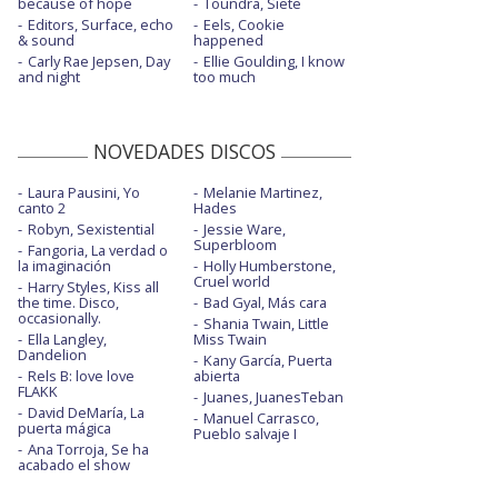
because of hope
Toundra, Siete
Editors, Surface, echo
Eels, Cookie
& sound
happened
Carly Rae Jepsen, Day
Ellie Goulding, I know
and night
too much
NOVEDADES DISCOS
Laura Pausini, Yo
Melanie Martinez,
canto 2
Hades
Robyn, Sexistential
Jessie Ware,
Superbloom
Fangoria, La verdad o
la imaginación
Holly Humberstone,
Cruel world
Harry Styles, Kiss all
the time. Disco,
Bad Gyal, Más cara
occasionally.
Shania Twain, Little
Ella Langley,
Miss Twain
Dandelion
Kany García, Puerta
Rels B: love love
abierta
FLAKK
Juanes, JuanesTeban
David DeMaría, La
Manuel Carrasco,
puerta mágica
Pueblo salvaje I
Ana Torroja, Se ha
acabado el show