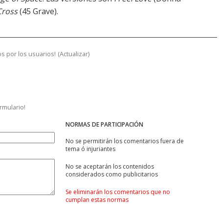
Cross
(45 Grave).
s por los usuarios!
(
Actualizar
)
ormulario!
NORMAS DE PARTICIPACIÓN
No se permitirán los comentarios fuera de
tema ó injuriantes
No se aceptarán los contenidos
considerados como publicitarios
Se eliminarán los comentarios que no
cumplan estas normas