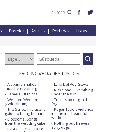
es
Premios
Artistas
Portadas
Listas
PRO. NOVEDADES DISCOS
Alabama Shakes, I
Lana Del Rey, Stove
must be dreaming
Nickelback, Everything
Camela, Titánicos
under the sun
Weezer, Weezer
Train, Mad dog in the
(Gold album)
fog
The Script, The user's
Roger Taylor, Violence
guide to being human
insane in a beautiful
world
Blossoms, Songs
from the wedding cake
Nothing but Thieves,
Stray dogs
Ezra Collective, Here