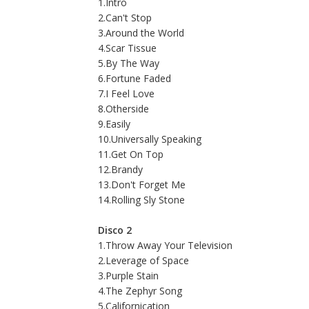
1.Intro
2.Can't Stop
3.Around the World
4.Scar Tissue
5.By The Way
6.Fortune Faded
7.I Feel Love
8.Otherside
9.Easily
10.Universally Speaking
11.Get On Top
12.Brandy
13.Don't Forget Me
14.Rolling Sly Stone
Disco 2
1.Throw Away Your Television
2.Leverage of Space
3.Purple Stain
4.The Zephyr Song
5.Californication