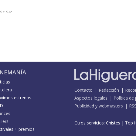
<i> <u>
INEMANÍA
icias
telera
Contacto
Redacción
Reco
óximos estrenos
Aspectos legales
Política de
D
Publicidad y webmasters
RS
ances
ilers
Otros servicios:
Chistes
|
Top1
stivales + premios