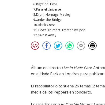
6.Right on Time
7.Parallel Universe
8.Drum Homage Medley
9.Under the Bridge
10.Black Cross
11.Flea's Trumpet Treated by John
12.Give it Away
Álbum en directo
Live in Hyde Park
. Antho
en el Hyde Park en Londres para publicar
El recopilatorio contiene 26 temas (2 tem
media de los Peppers en concierto.
Los inéditos son
Rolling Sly Stone
y
Levera