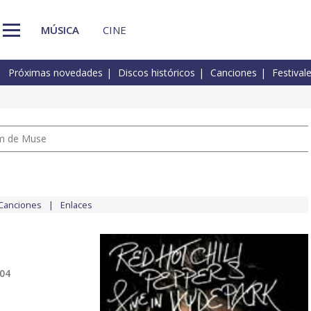
MÚSICA
CINE
Próximas novedades
Discos históricos
Canciones
Festival
um de Muse
Canciones
Enlaces
004