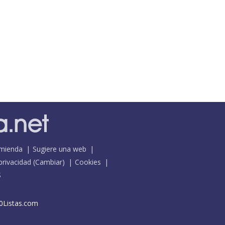
mienda
Sugiere una web
 privacidad
(
Cambiar
)
Cookies
S
0Listas.com