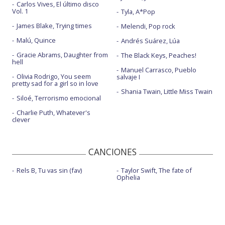
Carlos Vives, El último disco
Vol. 1
Tyla, A*Pop
James Blake, Trying times
Melendi, Pop rock
Malú, Quince
Andrés Suárez, Lúa
Gracie Abrams, Daughter from
The Black Keys, Peaches!
hell
Manuel Carrasco, Pueblo
Olivia Rodrigo, You seem
salvaje I
pretty sad for a girl so in love
Shania Twain, Little Miss Twain
Siloé, Terrorismo emocional
Charlie Puth, Whatever's
clever
CANCIONES
Rels B, Tu vas sin (fav)
Taylor Swift, The fate of
Ophelia