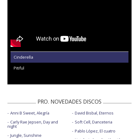
Cinderella
Pitiful
PRO. NOVEDADES DISCOS
Anni B Sweet, Alegría
David Bisbal, Eternos
Carly Rae Jepsen, Day and
Soft Cell, Danceteria
night
Pablo López, El cuatro
Jungle, Sunshine