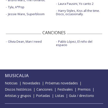
Bruno Mars, The romantic
Laura Pausini, Yo canto 2
Tyla, A*Pop
Harry Styles, Kiss all the time.
Jessie Ware, Superbloom
Disco, occasionally.
CANCIONES
Olivia Dean, Man I need
Pablo López, El niño del
espacio
MUSICALIA
Noticias
Novedades
Próximas novedades
Discos históricos
Canciones
Festivales
Premios
Artistas y grupos
Portadas
Listas
Guía / directorio