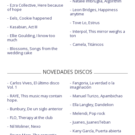
Natalie Imbruglia, Algorithm
Ezra Collective, Here because
of hope
Leon Bridges, Happiness
anytime
Eels, Cookie happened
Tove Lo, Estrus
Kasabian, Act III
Interpol, This mirror weighs a
Ellie Goulding, I know too
ton
much
Camela, Titánicos
Blossoms, Songs from the
wedding cake
NOVEDADES DISCOS
Carlos Vives, El último disco
Fangoria, La verdad o la
Vol. 1
imaginación
RAYE, This music may contain
Manuel Turizo, Apambichao
hope.
Ella Langley, Dandelion
Bunbury, De un siglo anterior
Melendi, Pop rock
FLO, Therapy at the club
Juanes, JuanesTeban
Nil Moliner, Nexo
Kany García, Puerta abierta