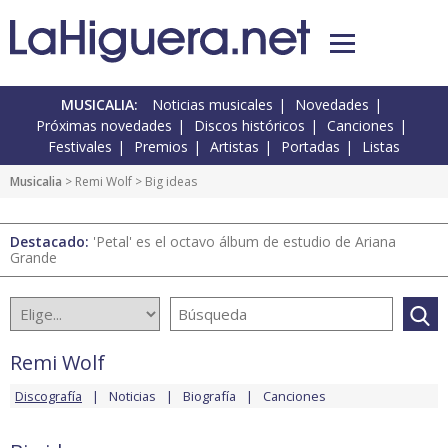
MUSICALIA:
Noticias musicales
Novedades
Próximas novedades
Discos históricos
Canciones
Festivales
Premios
Artistas
Portadas
Listas
Musicalia
>
Remi Wolf
> Big ideas
Destacado:
'Petal' es el octavo álbum de estudio de Ariana
Grande
Remi Wolf
Discografía
Noticias
Biografía
Canciones