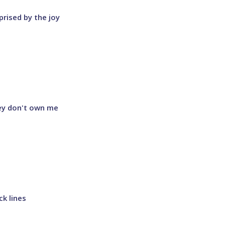
prised by the joy
ey don't own me
ck lines