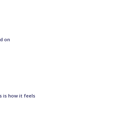
ld on
 is how it feels