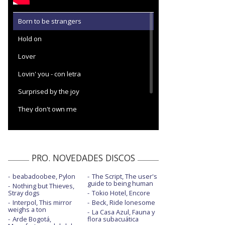
Born to be strangers
Hold on
Lover
Lovin' you - con letra
Surprised by the joy
They don't own me
This is how it feels
PRO. NOVEDADES DISCOS
beabadoobee, Pylon
The Script, The user's
guide to being human
Nothing but Thieves,
Stray dogs
Tokio Hotel, Encore
Interpol, This mirror
Beck, Ride lonesome
weighs a ton
La Casa Azul, Fauna y
Arde Bogotá,
flora subacuática