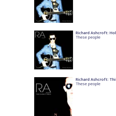
Richard Ashcroft: Ho
These people
Richard Ashcroft: This
These people