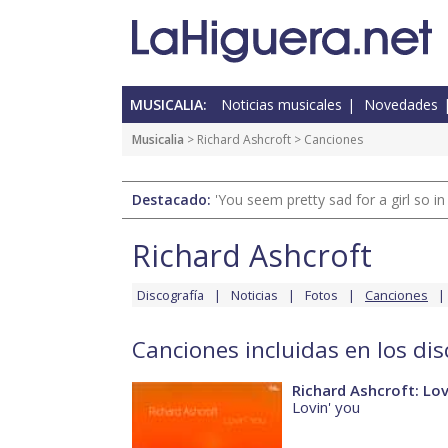
MUSICALIA:
Noticias musicales
Novedades
Musicalia
>
Richard Ashcroft
> Canciones
Destacado:
'You seem pretty sad for a girl so in
Richard Ashcroft
Discografía
Noticias
Fotos
Canciones
Canciones incluidas en los di
Richard Ashcroft: Lov
Lovin' you