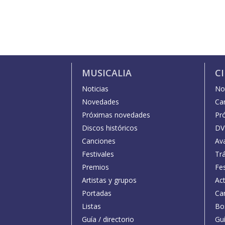
MUSICALIA
C
Noticias
Not
Novedades
Car
Próximas novedades
Pr
Discos históricos
DV
Canciones
Av
Festivales
Trá
Premios
Fe
Artistas y grupos
Act
Portadas
Car
Listas
Bo
Guía / directorio
Guí