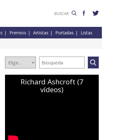
es
Premios
Artistas
Portadas
Listas
Richard Ashcroft (7
vídeos)