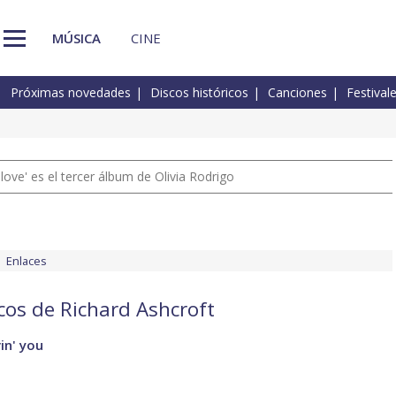
MÚSICA
CINE
Próximas novedades
Discos históricos
Canciones
Festival
 love' es el tercer álbum de Olivia Rodrigo
Enlaces
scos de Richard Ashcroft
in' you