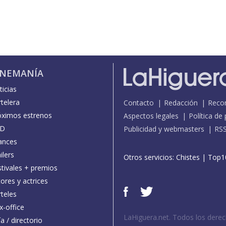
INEMANÍA
icias
telera
Contacto
Redacción
Reco
óximos estrenos
Aspectos legales
Política de
D
Publicidad y webmasters
RS
ances
ilers
Otros servicios:
Chistes
|
Top1
stivales + premios
ores y actrices
teles
x-office
LaHiguera.net. Todos los dere
a / directorio