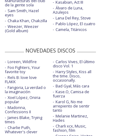
Manufacturas del club
Kasabian, Act III
de la gente sola
Álvaro de Luna,
Sam Smith, Hazel
Azulejos
eyes
Lana Del Rey, Stove
Chaka Khan, Chakzilla
Pablo López, El cuatro
Weezer, Weezer
Camela, Titánicos
(Gold album)
NOVEDADES DISCOS
Loreen, Wildfire
Carlos Vives, El último
disco Vol. 1
Foo Fighters, Your
favorite toy
Harry Styles, Kiss all
the time. Disco,
Rels B: love love
occasionally.
FLAKK
Bad Gyal, Más cara
Fangoria, La verdad o
la imaginación
Kase.O, Camisa de
fuerza
Xoel López, Oniria
popular
Karol G, No me
arrepiento de sentir
Madonna,
tanto
Confessions II
Melanie Martinez,
James Blake, Trying
Hades
times
Charli xcx, Music,
Charlie Puth,
fashion, film
Whatever's clever
Sienna Spiro, Visitor