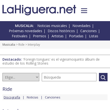
MUSICALIA:
Noticias musicales
Novedades
Próximas novedades
Discos históricos
Canciones
Festivales
Premios
Artistas
Portadas
Listas
Musicalia
>
Ride
> Interplay
Destacado:
'Foreign tongues' es el vigesimoquinto álbum de
estudio de los Rolling Stones
Ride
Discografía
Noticias
Canciones