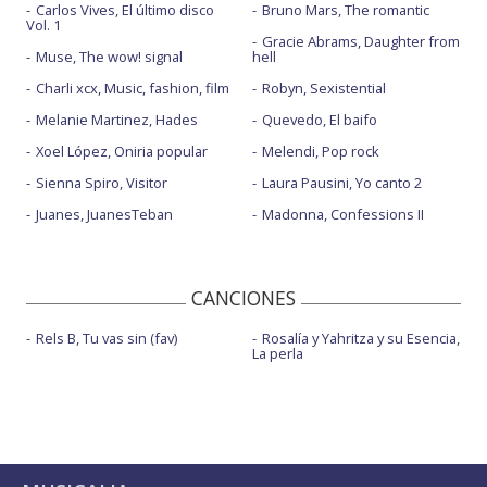
Carlos Vives, El último disco
Bruno Mars, The romantic
Vol. 1
Gracie Abrams, Daughter from
Muse, The wow! signal
hell
Charli xcx, Music, fashion, film
Robyn, Sexistential
Melanie Martinez, Hades
Quevedo, El baifo
Xoel López, Oniria popular
Melendi, Pop rock
Sienna Spiro, Visitor
Laura Pausini, Yo canto 2
Juanes, JuanesTeban
Madonna, Confessions II
CANCIONES
Rels B, Tu vas sin (fav)
Rosalía y Yahritza y su Esencia,
La perla