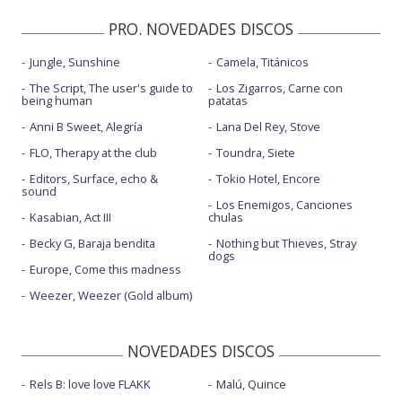
PRO. NOVEDADES DISCOS
Jungle, Sunshine
Camela, Titánicos
The Script, The user's guide to
Los Zigarros, Carne con
being human
patatas
Anni B Sweet, Alegría
Lana Del Rey, Stove
FLO, Therapy at the club
Toundra, Siete
Editors, Surface, echo &
Tokio Hotel, Encore
sound
Los Enemigos, Canciones
Kasabian, Act III
chulas
Becky G, Baraja bendita
Nothing but Thieves, Stray
dogs
Europe, Come this madness
Weezer, Weezer (Gold album)
NOVEDADES DISCOS
Rels B: love love FLAKK
Malú, Quince