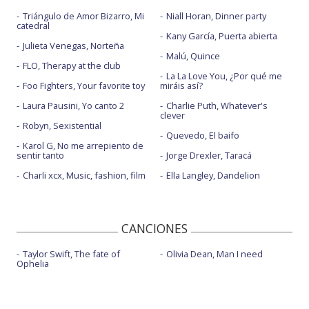
Triángulo de Amor Bizarro, Mi
Niall Horan, Dinner party
catedral
Kany García, Puerta abierta
Julieta Venegas, Norteña
Malú, Quince
FLO, Therapy at the club
La La Love You, ¿Por qué me
Foo Fighters, Your favorite toy
miráis así?
Laura Pausini, Yo canto 2
Charlie Puth, Whatever's
clever
Robyn, Sexistential
Quevedo, El baifo
Karol G, No me arrepiento de
sentir tanto
Jorge Drexler, Taracá
Charli xcx, Music, fashion, film
Ella Langley, Dandelion
CANCIONES
Taylor Swift, The fate of
Olivia Dean, Man I need
Ophelia