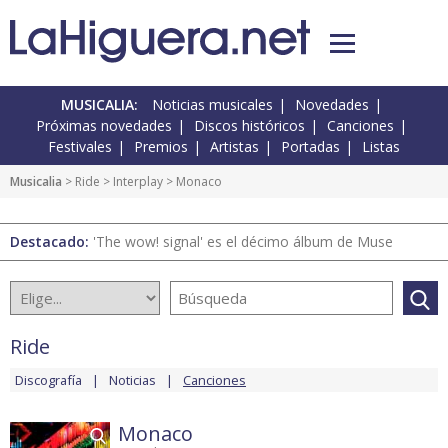
MUSICALIA:
Noticias musicales
Novedades
Próximas novedades
Discos históricos
Canciones
Festivales
Premios
Artistas
Portadas
Listas
Musicalia
>
Ride
>
Interplay
> Monaco
Destacado:
'The wow! signal' es el décimo álbum de Muse
Ride
Discografía
Noticias
Canciones
Monaco