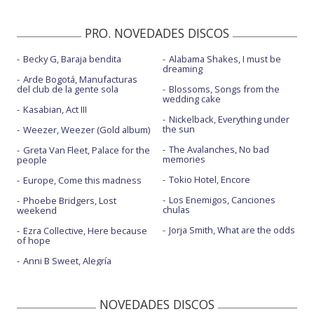
PRO. NOVEDADES DISCOS
Becky G, Baraja bendita
Alabama Shakes, I must be
dreaming
Arde Bogotá, Manufacturas
del club de la gente sola
Blossoms, Songs from the
wedding cake
Kasabian, Act III
Nickelback, Everything under
the sun
Weezer, Weezer (Gold album)
The Avalanches, No bad
Greta Van Fleet, Palace for the
memories
people
Tokio Hotel, Encore
Europe, Come this madness
Los Enemigos, Canciones
Phoebe Bridgers, Lost
chulas
weekend
Jorja Smith, What are the odds
Ezra Collective, Here because
of hope
Anni B Sweet, Alegría
NOVEDADES DISCOS