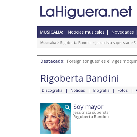
MUSICALIA:
Noticias musicales
Novedades
Musicalia
>
Rigoberta Bandini
>
Jesucrista superstar
> S
Destacado:
'Foreign tongues' es el vigesimoqui
Rigoberta Bandini
Discografía
Noticias
Biografía
Fotos
Soy mayor
Jesucrista superstar
Rigoberta Bandini