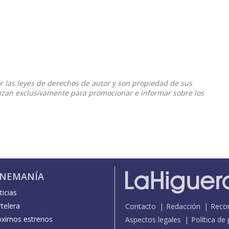
or las leyes de derechos de autor y son propiedad de sus
ilizan exclusivamente para promocionar e informar sobre los
INEMANÍA
icias
telera
Contacto
Redacción
Reco
óximos estrenos
Aspectos legales
Política de