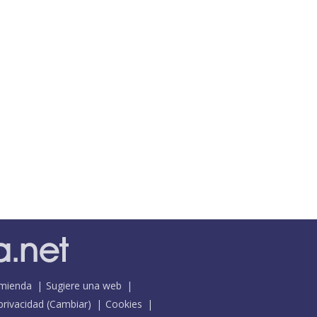
mienda
Sugiere una web
 privacidad
(
Cambiar
)
Cookies