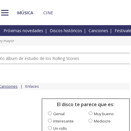
MÚSICA
CINE
Próximas novedades
Discos históricos
Canciones
Festival
oy mayor
nto álbum de estudio de los Rolling Stones
Canciones
Enlaces
El disco te parece que es:
Genial
Muy bueno
Interesante
Mediocre
Un rollo