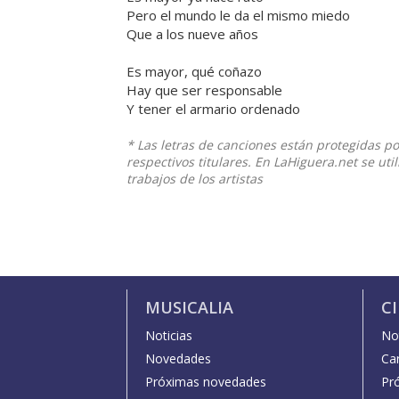
Pero el mundo le da el mismo miedo
Que a los nueve años
Es mayor, qué coñazo
Hay que ser responsable
Y tener el armario ordenado
* Las letras de canciones están protegidas p
respectivos titulares. En LaHiguera.net se ut
trabajos de los artistas
MUSICALIA
C
Noticias
Not
Novedades
Car
Próximas novedades
Pr