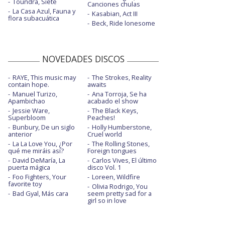
Toundra, Siete
Canciones chulas
La Casa Azul, Fauna y
Kasabian, Act III
flora subacuática
Beck, Ride lonesome
NOVEDADES DISCOS
RAYE, This music may
The Strokes, Reality
contain hope.
awaits
Manuel Turizo,
Ana Torroja, Se ha
Apambichao
acabado el show
Jessie Ware,
The Black Keys,
Superbloom
Peaches!
Bunbury, De un siglo
Holly Humberstone,
anterior
Cruel world
La La Love You, ¿Por
The Rolling Stones,
qué me miráis así?
Foreign tongues
David DeMaría, La
Carlos Vives, El último
puerta mágica
disco Vol. 1
Foo Fighters, Your
Loreen, Wildfire
favorite toy
Olivia Rodrigo, You
Bad Gyal, Más cara
seem pretty sad for a
girl so in love