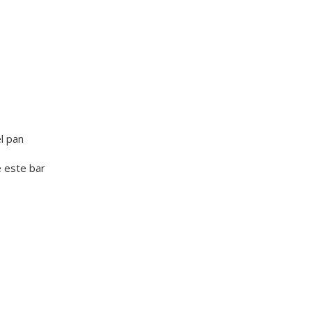
l pan
e este bar