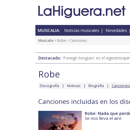
MUSICALIA:
Noticias musicales
Novedades
Musicalia
>
Robe
> Canciones
Destacado:
'Foreign tongues' es el vigesimoqui
Robe
Discografía
Noticias
Biografía
Canciones
Canciones incluidas en los di
Robe: Nada que perd
Se nos lleva el aire