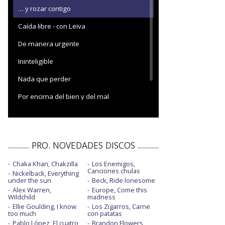
… y rozar contigo
Caída libre - con Leiva
De manera urgente
Ininteligible
Nada que perder
Por encima del bien y del mal
Segundo movimiento: Mierda de filosofía
PRO. NOVEDADES DISCOS
Chaka Khan, Chakzilla
Los Enemigos,
Canciones chulas
Nickelback, Everything
under the sun
Beck, Ride lonesome
Alex Warren,
Europe, Come this
Wildchild
madness
Ellie Goulding, I know
Los Zigarros, Carne
too much
con patatas
Pablo López, El cuatro
Brandon Flowers,