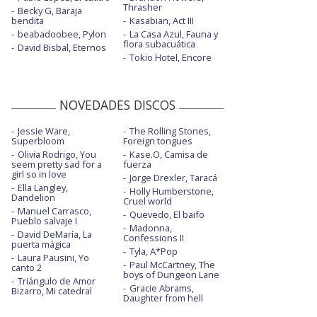
Thrasher
Becky G, Baraja
bendita
Kasabian, Act III
beabadoobee, Pylon
La Casa Azul, Fauna y
flora subacuática
David Bisbal, Eternos
Tokio Hotel, Encore
NOVEDADES DISCOS
Jessie Ware,
The Rolling Stones,
Superbloom
Foreign tongues
Olivia Rodrigo, You
Kase.O, Camisa de
seem pretty sad for a
fuerza
girl so in love
Jorge Drexler, Taracá
Ella Langley,
Holly Humberstone,
Dandelion
Cruel world
Manuel Carrasco,
Quevedo, El baifo
Pueblo salvaje I
Madonna,
David DeMaría, La
Confessions II
puerta mágica
Tyla, A*Pop
Laura Pausini, Yo
Paul McCartney, The
canto 2
boys of Dungeon Lane
Triángulo de Amor
Gracie Abrams,
Bizarro, Mi catedral
Daughter from hell