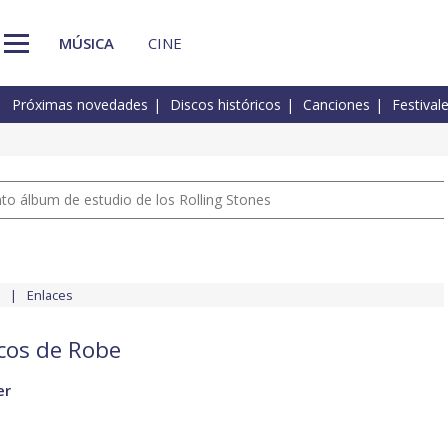
MÚSICA
CINE
Próximas novedades
Discos históricos
Canciones
Festival
nto álbum de estudio de los Rolling Stones
Enlaces
scos de Robe
er