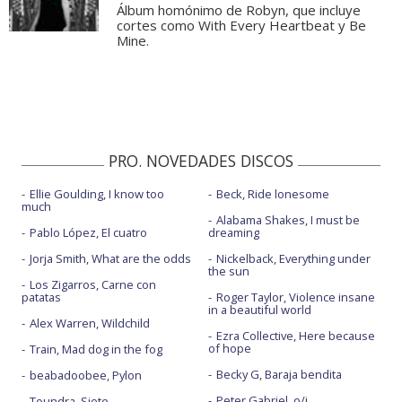
Álbum homónimo de Robyn, que incluye
cortes como With Every Heartbeat y Be
Mine.
PRO. NOVEDADES DISCOS
Ellie Goulding, I know too
Beck, Ride lonesome
much
Alabama Shakes, I must be
Pablo López, El cuatro
dreaming
Jorja Smith, What are the odds
Nickelback, Everything under
the sun
Los Zigarros, Carne con
patatas
Roger Taylor, Violence insane
in a beautiful world
Alex Warren, Wildchild
Ezra Collective, Here because
of hope
Train, Mad dog in the fog
Becky G, Baraja bendita
beabadoobee, Pylon
Peter Gabriel, o/i
Toundra, Siete