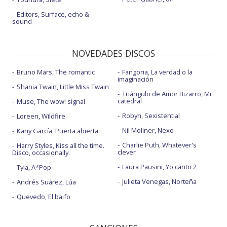
Editors, Surface, echo &
sound
NOVEDADES DISCOS
Bruno Mars, The romantic
Fangoria, La verdad o la
imaginación
Shania Twain, Little Miss Twain
Triángulo de Amor Bizarro, Mi
catedral
Muse, The wow! signal
Robyn, Sexistential
Loreen, Wildfire
Nil Moliner, Nexo
Kany García, Puerta abierta
Charlie Puth, Whatever's
Harry Styles, Kiss all the time.
clever
Disco, occasionally.
Laura Pausini, Yo canto 2
Tyla, A*Pop
Julieta Venegas, Norteña
Andrés Suárez, Lúa
Quevedo, El baifo