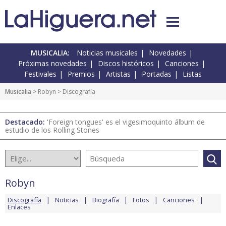
MUSICALIA:
Noticias musicales
Novedades
Próximas novedades
Discos históricos
Canciones
Festivales
Premios
Artistas
Portadas
Listas
Musicalia
>
Robyn
> Discografía
Destacado:
'Foreign tongues' es el vigesimoquinto álbum de
estudio de los Rolling Stones
Robyn
Discografía
Noticias
Biografía
Fotos
Canciones
Enlaces