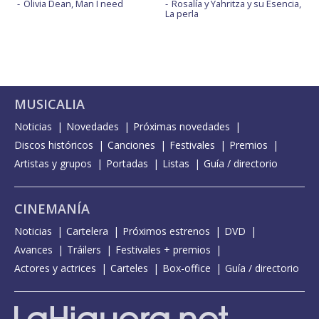
Olivia Dean, Man I need
Rosalía y Yahritza y su Esencia,
La perla
MUSICALIA
Noticias
Novedades
Próximas novedades
Discos históricos
Canciones
Festivales
Premios
Artistas y grupos
Portadas
Listas
Guía / directorio
CINEMANÍA
Noticias
Cartelera
Próximos estrenos
DVD
Avances
Tráilers
Festivales + premios
Actores y actrices
Carteles
Box-office
Guía / directorio