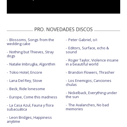
PRO. NOVEDADES DISCOS
Blossoms, Songs from the
Peter Gabriel, o/i
wedding cake
Editors, Surface, echo &
Nothing but Thieves, Stray
sound
dogs
Roger Taylor, Violence insane
Natalie Imbruglia, Algorithm
in a beautiful world
Tokio Hotel, Encore
Brandon Flowers, Thrasher
Lana Del Rey, Stove
Los Enemigos, Canciones
chulas
Beck, Ride lonesome
Nickelback, Everything under
the sun
Europe, Come this madness
The Avalanches, No bad
La Casa Azul, Fauna y flora
memories
subacuática
Leon Bridges, Happiness
anytime