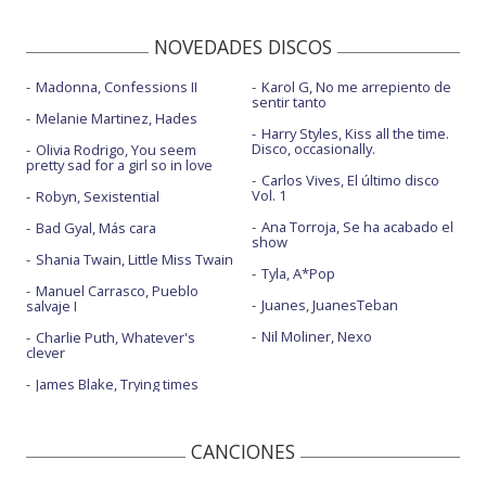
NOVEDADES DISCOS
Madonna, Confessions II
Karol G, No me arrepiento de
sentir tanto
Melanie Martinez, Hades
Harry Styles, Kiss all the time.
Disco, occasionally.
Olivia Rodrigo, You seem
pretty sad for a girl so in love
Carlos Vives, El último disco
Vol. 1
Robyn, Sexistential
Ana Torroja, Se ha acabado el
Bad Gyal, Más cara
show
Shania Twain, Little Miss Twain
Tyla, A*Pop
Manuel Carrasco, Pueblo
Juanes, JuanesTeban
salvaje I
Nil Moliner, Nexo
Charlie Puth, Whatever's
clever
James Blake, Trying times
CANCIONES