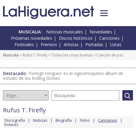
MUSICALIA:
Noticias musicales
Novedades
Próximas novedades
Discos históricos
Canciones
Festivales
Premios
Artistas
Portadas
Listas
Musicalia
>
Rufus T. Firefly
>
Todas las cosas buenas
> Canción de paz
Destacado:
'Foreign tongues' es el vigesimoquinto álbum de
estudio de los Rolling Stones
Rufus T. Firefly
Discografía
Noticias
Biografía
Fotos
Canciones
Enlaces