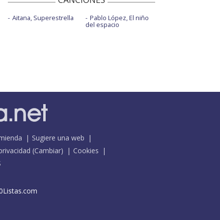
Aitana, Superestrella
Pablo López, El niño
del espacio
mienda
Sugiere una web
 privacidad
(
Cambiar
)
Cookies
S
0Listas.com