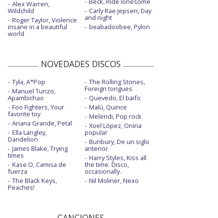
Beck, Ride lonesome
Alex Warren,
Wildchild
Carly Rae Jepsen, Day
and night
Roger Taylor, Violence
insane in a beautiful
beabadoobee, Pylon
world
NOVEDADES DISCOS
Tyla, A*Pop
The Rolling Stones,
Foreign tongues
Manuel Turizo,
Apambichao
Quevedo, El baifo
Foo Fighters, Your
Malú, Quince
favorite toy
Melendi, Pop rock
Ariana Grande, Petal
Xoel López, Oniria
Ella Langley,
popular
Dandelion
Bunbury, De un siglo
James Blake, Trying
anterior
times
Harry Styles, Kiss all
Kase.O, Camisa de
the time. Disco,
fuerza
occasionally.
The Black Keys,
Nil Moliner, Nexo
Peaches!
CANCIONES