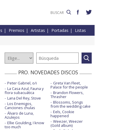
es
Premios
Artistas
Portadas
Listas
PRO. NOVEDADES DISCOS
Peter Gabriel, o/i
Greta Van Fleet,
Palace for the people
La Casa Azul, Fauna y
flora subacuática
Brandon Flowers,
Thrasher
Lana Del Rey, Stove
Blossoms, Songs
Los Enemigos,
from the wedding cake
Canciones chulas
Eels, Cookie
Álvaro de Luna,
happened
Azulejos
Weezer, Weezer
Ellie Goulding, I know
(Gold album)
too much