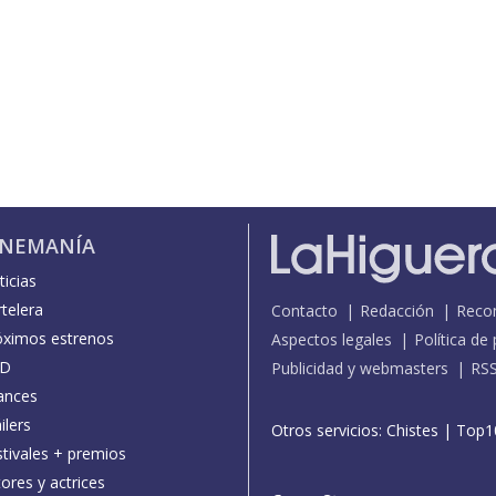
INEMANÍA
icias
telera
Contacto
Redacción
Reco
óximos estrenos
Aspectos legales
Política de
D
Publicidad y webmasters
RS
ances
ilers
Otros servicios:
Chistes
|
Top1
stivales + premios
ores y actrices