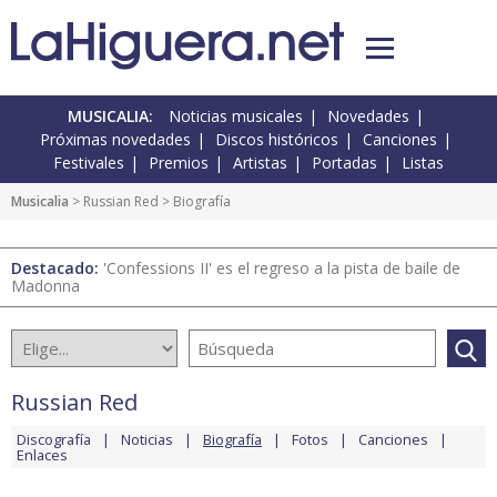
MUSICALIA:
Noticias musicales
Novedades
Próximas novedades
Discos históricos
Canciones
Festivales
Premios
Artistas
Portadas
Listas
Musicalia
>
Russian Red
> Biografía
Destacado:
'Confessions II' es el regreso a la pista de baile de
Madonna
Russian Red
Discografía
Noticias
Biografía
Fotos
Canciones
Enlaces