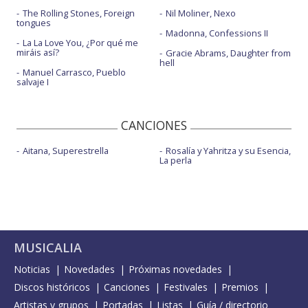
The Rolling Stones, Foreign
Nil Moliner, Nexo
tongues
Madonna, Confessions II
La La Love You, ¿Por qué me
miráis así?
Gracie Abrams, Daughter from
hell
Manuel Carrasco, Pueblo
salvaje I
CANCIONES
Aitana, Superestrella
Rosalía y Yahritza y su Esencia,
La perla
MUSICALIA
Noticias
Novedades
Próximas novedades
Discos históricos
Canciones
Festivales
Premios
Artistas y grupos
Portadas
Listas
Guía / directorio