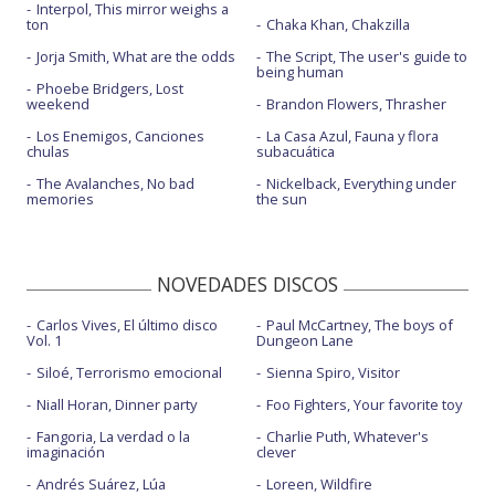
Interpol, This mirror weighs a
ton
Chaka Khan, Chakzilla
Jorja Smith, What are the odds
The Script, The user's guide to
being human
Phoebe Bridgers, Lost
weekend
Brandon Flowers, Thrasher
Los Enemigos, Canciones
La Casa Azul, Fauna y flora
chulas
subacuática
The Avalanches, No bad
Nickelback, Everything under
memories
the sun
NOVEDADES DISCOS
Carlos Vives, El último disco
Paul McCartney, The boys of
Vol. 1
Dungeon Lane
Siloé, Terrorismo emocional
Sienna Spiro, Visitor
Niall Horan, Dinner party
Foo Fighters, Your favorite toy
Fangoria, La verdad o la
Charlie Puth, Whatever's
imaginación
clever
Andrés Suárez, Lúa
Loreen, Wildfire