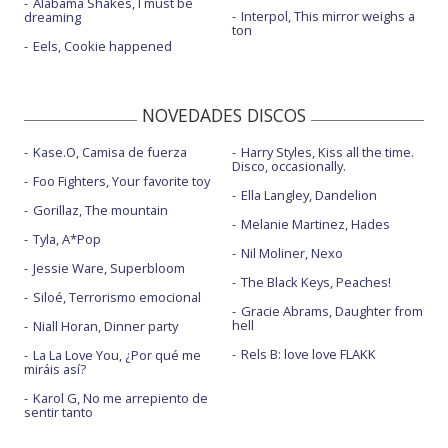
Alabama Shakes, I must be
Interpol, This mirror weighs a
dreaming
ton
Eels, Cookie happened
NOVEDADES DISCOS
Kase.O, Camisa de fuerza
Harry Styles, Kiss all the time.
Disco, occasionally.
Foo Fighters, Your favorite toy
Ella Langley, Dandelion
Gorillaz, The mountain
Melanie Martinez, Hades
Tyla, A*Pop
Nil Moliner, Nexo
Jessie Ware, Superbloom
The Black Keys, Peaches!
Siloé, Terrorismo emocional
Gracie Abrams, Daughter from
hell
Niall Horan, Dinner party
Rels B: love love FLAKK
La La Love You, ¿Por qué me
miráis así?
Karol G, No me arrepiento de
sentir tanto