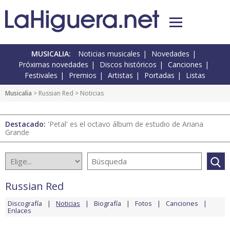
MUSICALIA:
Noticias musicales
Novedades
Próximas novedades
Discos históricos
Canciones
Festivales
Premios
Artistas
Portadas
Listas
Musicalia
>
Russian Red
> Noticias
Destacado:
'Petal' es el octavo álbum de estudio de Ariana
Grande
Russian Red
Discografía
Noticias
Biografía
Fotos
Canciones
Enlaces