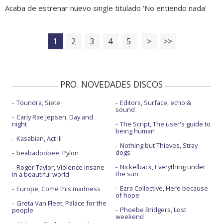
Acaba de estrenar nuevo single titulado 'No entiendo nada'
1
2
3
4
5
>
>>
PRO. NOVEDADES DISCOS
Toundra, Siete
Editors, Surface, echo &
sound
Carly Rae Jepsen, Day and
night
The Script, The user's guide to
being human
Kasabian, Act III
Nothing but Thieves, Stray
dogs
beabadoobee, Pylon
Nickelback, Everything under
Roger Taylor, Violence insane
the sun
in a beautiful world
Ezra Collective, Here because
Europe, Come this madness
of hope
Greta Van Fleet, Palace for the
Phoebe Bridgers, Lost
people
weekend