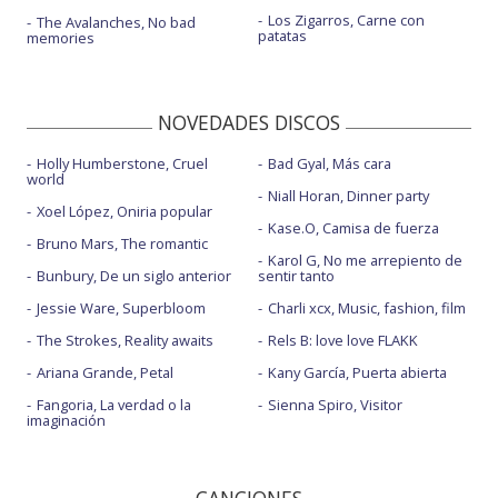
Los Zigarros, Carne con
The Avalanches, No bad
patatas
memories
NOVEDADES DISCOS
Holly Humberstone, Cruel
Bad Gyal, Más cara
world
Niall Horan, Dinner party
Xoel López, Oniria popular
Kase.O, Camisa de fuerza
Bruno Mars, The romantic
Karol G, No me arrepiento de
Bunbury, De un siglo anterior
sentir tanto
Jessie Ware, Superbloom
Charli xcx, Music, fashion, film
The Strokes, Reality awaits
Rels B: love love FLAKK
Ariana Grande, Petal
Kany García, Puerta abierta
Fangoria, La verdad o la
Sienna Spiro, Visitor
imaginación
CANCIONES