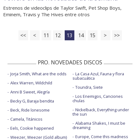
Estrenos de videoclips de Taylor Swift, Pet Shop Boys,
Eminem, Travis y The Hives entre otros
<<
<
11
12
13
14
15
>
>>
PRO. NOVEDADES DISCOS
Jorja Smith, What are the odds
La Casa Azul, Fauna y flora
subacuática
Alex Warren, Wildchild
Toundra, Siete
Anni B Sweet, Alegría
Los Enemigos, Canciones
chulas
Becky G, Baraja bendita
Nickelback, Everything under
Beck, Ride lonesome
the sun
Camela, Titánicos
Alabama Shakes, I must be
dreaming
Eels, Cookie happened
Europe, Come this madness
Weezer, Weezer (Gold album)