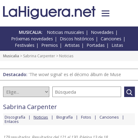
MUSICALIA:
Noticias musicales
Novedades
Próximas novedades
Discos históricos
Canciones
Festivales
Premios
Artistas
Portadas
Listas
Musicalia
>
Sabrina Carpenter
> Noticias
Destacado:
'The wow! signal' es el décimo álbum de Muse
Sabrina Carpenter
Discografía
Noticias
Biografía
Fotos
Canciones
Enlaces
179 resultados. Resultados del 121 al 130. Página 13 de 18