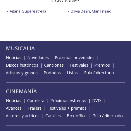
CANCIONES
Aitana, Superestrella
Olivia Dean, Man I need
MUSICALIA
Noticias
Novedades
Próximas novedades
Discos históricos
Canciones
Festivales
Premios
Artistas y grupos
Portadas
Listas
Guía / directorio
CINEMANÍA
Noticias
Cartelera
Próximos estrenos
DVD
Avances
Tráilers
Festivales + premios
Actores y actrices
Carteles
Box-office
Guía / directorio