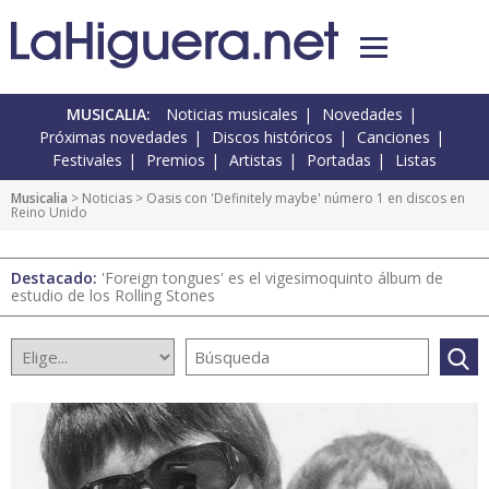
MUSICALIA:
Noticias musicales
Novedades
Próximas novedades
Discos históricos
Canciones
Festivales
Premios
Artistas
Portadas
Listas
Musicalia
>
Noticias
> Oasis con 'Definitely maybe' número 1 en discos en
Reino Unido
Destacado:
'Foreign tongues' es el vigesimoquinto álbum de
estudio de los Rolling Stones