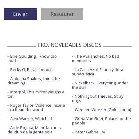
PRO. NOVEDADES DISCOS
Ellie Goulding, I know too
The Avalanches, No bad
much
memories
Becky G, Baraja bendita
La Casa Azul, Fauna y flora
subacuática
Alabama Shakes, I must be
dreaming
Nickelback, Everything under
the sun
Interpol, This mirror weighs a
ton
Nothing but Thieves, Stray
dogs
Roger Taylor, Violence insane
in a beautiful world
Weezer, Weezer (Gold album)
Alex Warren, Wildchild
Greta Van Fleet, Palace for the
people
Arde Bogotá, Manufacturas
del club de la gente sola
Peter Gabriel, o/i