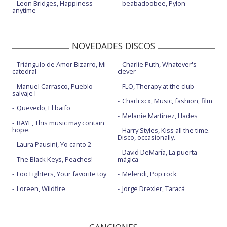
Leon Bridges, Happiness
beabadoobee, Pylon
anytime
NOVEDADES DISCOS
Triángulo de Amor Bizarro, Mi
Charlie Puth, Whatever's
catedral
clever
Manuel Carrasco, Pueblo
FLO, Therapy at the club
salvaje I
Charli xcx, Music, fashion, film
Quevedo, El baifo
Melanie Martinez, Hades
RAYE, This music may contain
hope.
Harry Styles, Kiss all the time.
Disco, occasionally.
Laura Pausini, Yo canto 2
David DeMaría, La puerta
The Black Keys, Peaches!
mágica
Foo Fighters, Your favorite toy
Melendi, Pop rock
Loreen, Wildfire
Jorge Drexler, Taracá