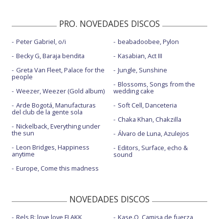
PRO. NOVEDADES DISCOS
Peter Gabriel, o/i
beabadoobee, Pylon
Becky G, Baraja bendita
Kasabian, Act III
Greta Van Fleet, Palace for the
Jungle, Sunshine
people
Blossoms, Songs from the
Weezer, Weezer (Gold album)
wedding cake
Arde Bogotá, Manufacturas
Soft Cell, Danceteria
del club de la gente sola
Chaka Khan, Chakzilla
Nickelback, Everything under
the sun
Álvaro de Luna, Azulejos
Leon Bridges, Happiness
Editors, Surface, echo &
anytime
sound
Europe, Come this madness
NOVEDADES DISCOS
Rels B: love love FLAKK
Kase.O, Camisa de fuerza