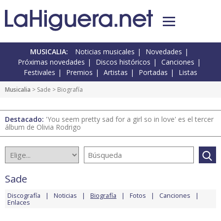
MUSICALIA:
Noticias musicales
Novedades
Próximas novedades
Discos históricos
Canciones
Festivales
Premios
Artistas
Portadas
Listas
Musicalia
>
Sade
> Biografía
Destacado:
'You seem pretty sad for a girl so in love' es el tercer
álbum de Olivia Rodrigo
Sade
Discografía
Noticias
Biografía
Fotos
Canciones
Enlaces