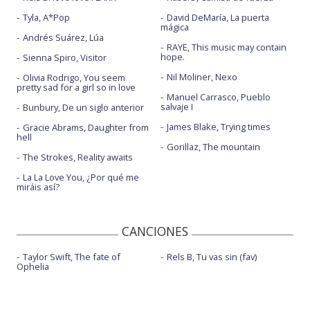
Tyla, A*Pop
David DeMaría, La puerta
mágica
Andrés Suárez, Lúa
RAYE, This music may contain
hope.
Sienna Spiro, Visitor
Nil Moliner, Nexo
Olivia Rodrigo, You seem
pretty sad for a girl so in love
Manuel Carrasco, Pueblo
salvaje I
Bunbury, De un siglo anterior
James Blake, Trying times
Gracie Abrams, Daughter from
hell
Gorillaz, The mountain
The Strokes, Reality awaits
La La Love You, ¿Por qué me
miráis así?
CANCIONES
Taylor Swift, The fate of
Rels B, Tu vas sin (fav)
Ophelia