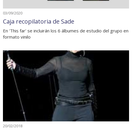
03/09/2020
Caja recopilatoria de Sade
En 'This far' se incluirán los 6 álbumes de estudio del grupo en
formato vinilo
20/02/2018