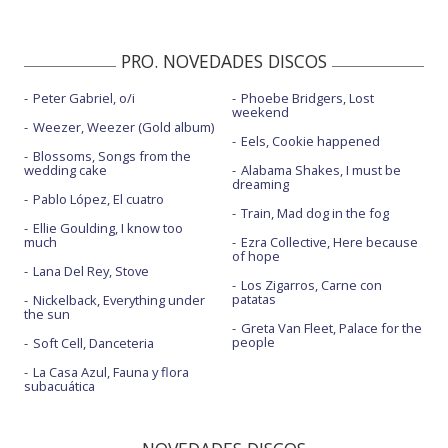
PRO. NOVEDADES DISCOS
Peter Gabriel, o/i
Phoebe Bridgers, Lost
weekend
Weezer, Weezer (Gold album)
Eels, Cookie happened
Blossoms, Songs from the
wedding cake
Alabama Shakes, I must be
dreaming
Pablo López, El cuatro
Train, Mad dog in the fog
Ellie Goulding, I know too
much
Ezra Collective, Here because
of hope
Lana Del Rey, Stove
Los Zigarros, Carne con
patatas
Nickelback, Everything under
the sun
Greta Van Fleet, Palace for the
people
Soft Cell, Danceteria
La Casa Azul, Fauna y flora
subacuática