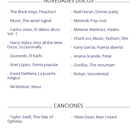
NOVEDADES DISCOS
The Black Keys, Peaches!
Niall Horan, Dinner party
Muse, The wow! signal
Melendi, Pop rock
Carlos Vives, El último disco
Melanie Martinez, Hades
Vol. 1
Charli xcx, Music, fashion, film
Harry Styles, Kiss all the time.
Disco, occasionally.
Kany García, Puerta abierta
Quevedo, El baifo
Ariana Grande, Petal
Xoel López, Oniria popular
Gorillaz, The mountain
David DeMaría, La puerta
Robyn, Sexistential
mágica
Nil Moliner, Nexo
CANCIONES
Taylor Swift, The fate of
Olivia Dean, Man I need
Ophelia