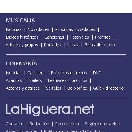
MUSICALIA
Noticias
Novedades
Próximas novedades
Discos históricos
Canciones
Festivales
Premios
Artistas y grupos
Portadas
Listas
Guía / directorio
CINEMANÍA
Noticias
Cartelera
Próximos estrenos
DVD
Avances
Tráilers
Festivales + premios
Actores y actrices
Carteles
Box-office
Guía / directorio
Contacto
Redacción
Recomienda
Sugiere una web
Aspectos legales
Política de privacidad
(
Cambiar
)