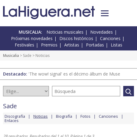
MUSICALIA:
Noticias musicales
Novedades
Próximas novedades
Discos históricos
Canciones
Festivales
Premios
Artistas
Portadas
Listas
Musicalia
>
Sade
> Noticias
Destacado:
'The wow! signal' es el décimo álbum de Muse
Sade
Discografía
Noticias
Biografía
Fotos
Canciones
Enlaces
28 resultados. Resultados del 1 al 10. Página 1 de 3