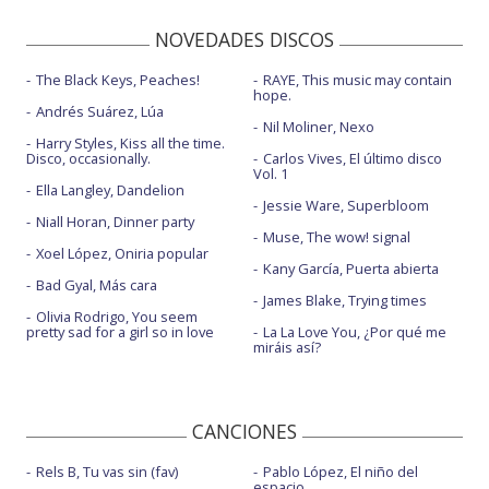
NOVEDADES DISCOS
The Black Keys, Peaches!
RAYE, This music may contain
hope.
Andrés Suárez, Lúa
Nil Moliner, Nexo
Harry Styles, Kiss all the time.
Disco, occasionally.
Carlos Vives, El último disco
Vol. 1
Ella Langley, Dandelion
Jessie Ware, Superbloom
Niall Horan, Dinner party
Muse, The wow! signal
Xoel López, Oniria popular
Kany García, Puerta abierta
Bad Gyal, Más cara
James Blake, Trying times
Olivia Rodrigo, You seem
pretty sad for a girl so in love
La La Love You, ¿Por qué me
miráis así?
CANCIONES
Rels B, Tu vas sin (fav)
Pablo López, El niño del
espacio