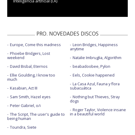
Inteligencia artificial (I.A)
PRO. NOVEDADES DISCOS
Europe, Come this madness
Leon Bridges, Happiness
anytime
Phoebe Bridgers, Lost
weekend
Natalie Imbruglia, Algorithm
David Bisbal, Eternos
beabadoobee, Pylon
Ellie Goulding, I know too
Eels, Cookie happened
much
La Casa Azul, Fauna y flora
Kasabian, Act III
subacuática
Sam Smith, Hazel eyes
Nothing but Thieves, Stray
dogs
Peter Gabriel, o/i
Roger Taylor, Violence insane
in a beautiful world
The Script, The user's guide to
being human
Toundra, Siete