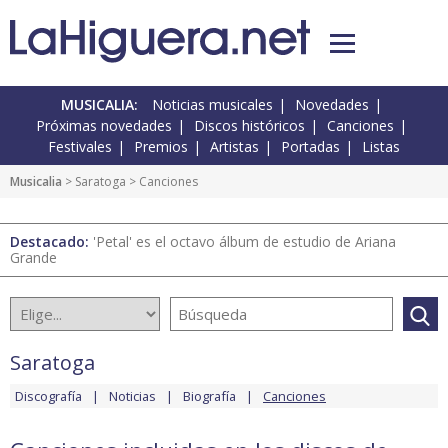
MUSICALIA:
Noticias musicales
Novedades
Próximas novedades
Discos históricos
Canciones
Festivales
Premios
Artistas
Portadas
Listas
Musicalia
>
Saratoga
> Canciones
Destacado:
'Petal' es el octavo álbum de estudio de Ariana
Grande
Saratoga
Discografía
Noticias
Biografía
Canciones