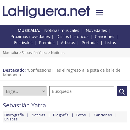
MUSICALIA:
Noticias musicales
Novedades
Próximas novedades
Discos históricos
Canciones
Festivales
Premios
Artistas
Portadas
Listas
Musicalia
>
Sebastián Yatra
> Noticias
Destacado:
'Confessions II' es el regreso a la pista de baile de
Madonna
Sebastián Yatra
Discografía
Noticias
Biografía
Fotos
Canciones
Enlaces