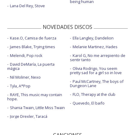
being human
Lana Del Rey, Stove
NOVEDADES DISCOS
Kase.O, Camisa de fuerza
Ella Langley, Dandelion
James Blake, Trying times
Melanie Martinez, Hades
Melendi, Pop rock
Karol G, No me arrepiento de
sentir tanto
David DeMaría, La puerta
mágica
Olivia Rodrigo, You seem
pretty sad for a girl so in love
Nil Moliner, Nexo
Paul McCartney, The boys of
Dungeon Lane
Tyla, A*Pop
FLO, Therapy at the club
RAYE, This music may contain
hope.
Quevedo, El baifo
Shania Twain, Little Miss Twain
Jorge Drexler, Taracá
CANCIONES