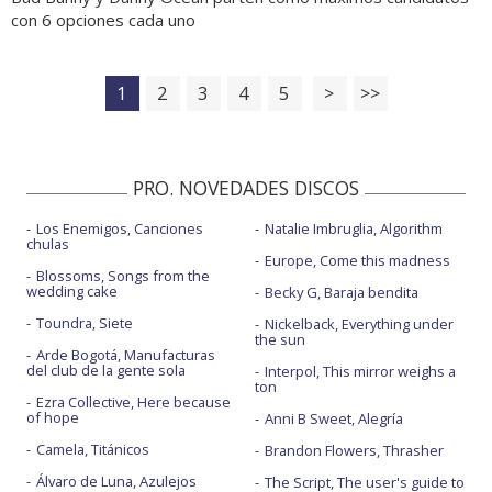
con 6 opciones cada uno
1
2
3
4
5
>
>>
PRO. NOVEDADES DISCOS
Los Enemigos, Canciones
Natalie Imbruglia, Algorithm
chulas
Europe, Come this madness
Blossoms, Songs from the
wedding cake
Becky G, Baraja bendita
Toundra, Siete
Nickelback, Everything under
the sun
Arde Bogotá, Manufacturas
del club de la gente sola
Interpol, This mirror weighs a
ton
Ezra Collective, Here because
of hope
Anni B Sweet, Alegría
Camela, Titánicos
Brandon Flowers, Thrasher
Álvaro de Luna, Azulejos
The Script, The user's guide to