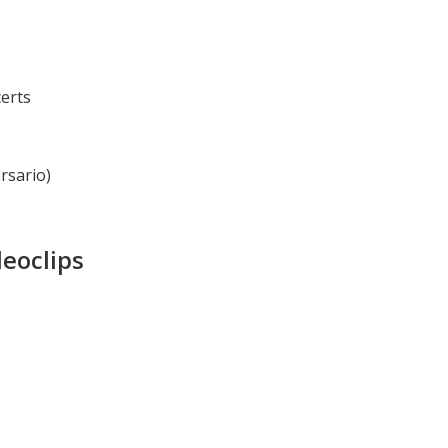
certs
rsario)
deoclips