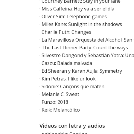
·
Courtney Barnett: Stay in your lane
·
Miss Caffeina: Hoy va a ser el día
· Oliver Sim: Telephone games
·
Miles Kane: Sunlight in the shadows
·
Charlie Puth: Changes
·
La Maravillosa Orquesta del Alcohol: San 
·
The Last Dinner Party: Count the ways
· Silvestre Dangond y Sebastián Yatra: Una
·
Cazzu: Balada malvada
· Ed Sheeran y Karan Aujla: Symmetry
·
Kim Petras: I like ur look
·
Sidonie: Cançons que maten
·
Melanie C: Sweat
· Funzo: 2018
· Reik: Melancólico
Videos con letra y audios
·
pablopablo: Contigo