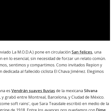
viado La M.O.D.A.) pone en circulación
San felices
, una
n en lo esencial, sin necesidad de forzar un relato común.
imos, sentimos y compartimos. Como invitados Repion y
 dedicada al fallecido ciclista El Chava Jiménez. Elegimos
ana es
Vendrán suaves lluvias
de la mexicana
Silvana
, y grabó entre Montreal, Barcelona, y Ciudad de México.
 come soft rains', que Sara Teasdale escribió en medio de la
 gripe de 1918. Entre los avances nos quedamos con
Dime
.