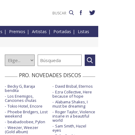
es
Premios
Artistas
Portadas
Listas
PRO. NOVEDADES DISCOS
Becky G, Baraja
David Bisbal, Eternos
bendita
Ezra Collective, Here
Los Enemigos,
because of hope
Canciones chulas
Alabama Shakes, I
Tokio Hotel, Encore
must be dreaming
Phoebe Bridgers, Lost
Roger Taylor, Violence
weekend
insane in a beautiful
world
beabadoobee, Pylon
Sam Smith, Hazel
Weezer, Weezer
eyes
(Gold album)