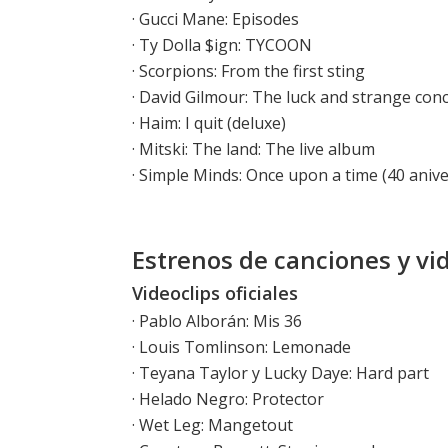
·
Gucci Mane: Episodes
·
Ty Dolla $ign: TYCOON
·
Scorpions: From the first sting
·
David Gilmour: The luck and strange con
·
Haim: I quit (deluxe)
·
Mitski: The land: The live album
·
Simple Minds: Once upon a time (40 anive
Estrenos de canciones y vi
Videoclips oficiales
·
Pablo Alborán: Mis 36
·
Louis Tomlinson: Lemonade
·
Teyana Taylor y Lucky Daye: Hard part
·
Helado Negro: Protector
·
Wet Leg: Mangetout