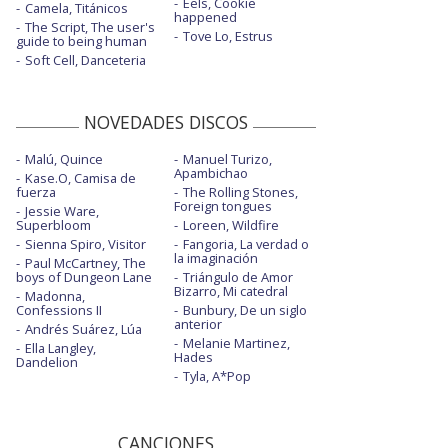
Eels, Cookie
Camela, Titánicos
happened
The Script, The user's
Tove Lo, Estrus
guide to being human
Soft Cell, Danceteria
NOVEDADES DISCOS
Malú, Quince
Manuel Turizo,
Apambichao
Kase.O, Camisa de
fuerza
The Rolling Stones,
Foreign tongues
Jessie Ware,
Superbloom
Loreen, Wildfire
Sienna Spiro, Visitor
Fangoria, La verdad o
la imaginación
Paul McCartney, The
boys of Dungeon Lane
Triángulo de Amor
Bizarro, Mi catedral
Madonna,
Confessions II
Bunbury, De un siglo
anterior
Andrés Suárez, Lúa
Melanie Martinez,
Ella Langley,
Hades
Dandelion
Tyla, A*Pop
CANCIONES