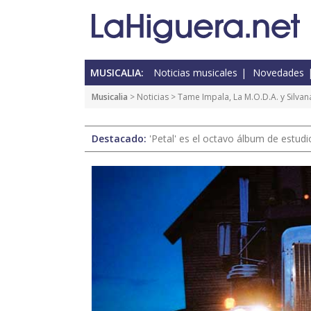
MUSICALIA:
Noticias musicales
Novedades
Musicalia
>
Noticias
> Tame Impala, La M.O.D.A. y Silva
Destacado:
'Petal' es el octavo álbum de estud