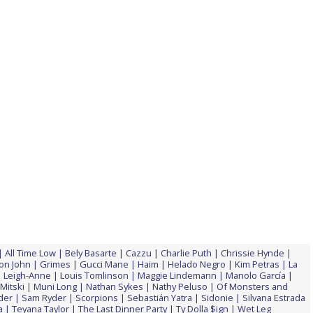
All Time Low
Bely Basarte
Cazzu
Charlie Puth
Chrissie Hynde
ton John
Grimes
Gucci Mane
Haim
Helado Negro
Kim Petras
La
Leigh-Anne
Louis Tomlinson
Maggie Lindemann
Manolo García
Mitski
Muni Long
Nathan Sykes
Nathy Peluso
Of Monsters and
der
Sam Ryder
Scorpions
Sebastián Yatra
Sidonie
Silvana Estrada
a
Teyana Taylor
The Last Dinner Party
Ty Dolla $ign
Wet Leg