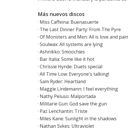
Más nuevos discos
·
Miss Caffeina: Buenasuerte
·
The Last Dinner Party: From The Pyre
·
Of Monsters and Men: All is love and pai
·
Soulwax: All systems are lying
·
Ashnikko: Smoochies
·
Bar Italia: Some like it hot
·
Chrissie Hynde: Duets special
·
All Time Low: Everyone's talking!
·
Sam Ryder: Heartland
·
Maggie Lindemann: I feel everything
·
Nathy Peluso: Malportada
·
Militarie Gun: God save the gun
·
Paz Lenchantin: Triste
·
Miles Kane: Sunlight in the shadows
·
Nathan Sykes: Ultraviolet