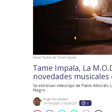
Kevin Parker de Tame Impala
Tame Impala, La M.O.D.
novedades musicales 
Se estrenan videoclips de Pablo Alborán,
Negro
Hugo Fernández
17/10/2025 | 19:28 CET
2'