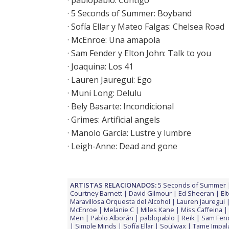
·
5 Seconds of Summer: Boyband
·
Sofía Ellar y Mateo Falgas: Chelsea Road
·
McEnroe: Una amapola
·
Sam Fender y Elton John: Talk to you
· Joaquina: Los 41
· Lauren Jauregui: Ego
·
Muni Long: Delulu
·
Bely Basarte: Incondicional
· Grimes: Artificial angels
·
Manolo García: Lustre y lumbre
·
Leigh-Anne: Dead and gone
ARTISTAS RELACIONADOS:
5 Seconds of Summer
Courtney Barnett
David Gilmour
Ed Sheeran
El
Maravillosa Orquesta del Alcohol
Lauren Jauregui
McEnroe
Melanie C
Miles Kane
Miss Caffeina
Men
Pablo Alborán
pablopablo
Reik
Sam Fen
Simple Minds
Sofía Ellar
Soulwax
Tame Impal