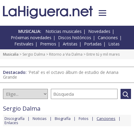
MUSICALIA:
Noticias musicales
Novedades
Próximas novedades
Discos históricos
Canciones
Festivales
Premios
Artistas
Portadas
Listas
Musicalia
>
Sergio Dalma
>
Ritorno a Via Dalma
> Entre tú y mil mares
Destacado:
'Petal' es el octavo álbum de estudio de Ariana
Grande
Sergio Dalma
Discografía
Noticias
Biografía
Fotos
Canciones
Enlaces