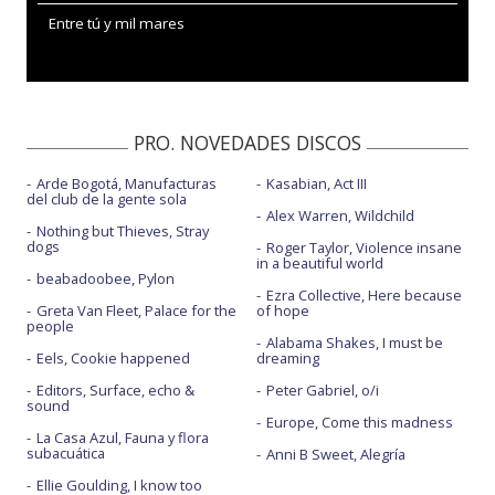
Entre tú y mil mares
PRO. NOVEDADES DISCOS
Arde Bogotá, Manufacturas
Kasabian, Act III
del club de la gente sola
Alex Warren, Wildchild
Nothing but Thieves, Stray
dogs
Roger Taylor, Violence insane
in a beautiful world
beabadoobee, Pylon
Ezra Collective, Here because
Greta Van Fleet, Palace for the
of hope
people
Alabama Shakes, I must be
Eels, Cookie happened
dreaming
Editors, Surface, echo &
Peter Gabriel, o/i
sound
Europe, Come this madness
La Casa Azul, Fauna y flora
subacuática
Anni B Sweet, Alegría
Ellie Goulding, I know too