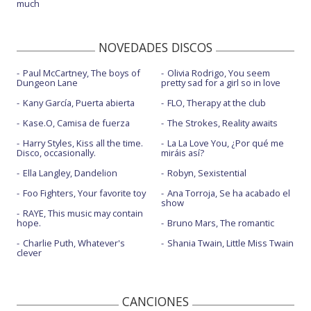
much
NOVEDADES DISCOS
Paul McCartney, The boys of
Olivia Rodrigo, You seem
Dungeon Lane
pretty sad for a girl so in love
Kany García, Puerta abierta
FLO, Therapy at the club
Kase.O, Camisa de fuerza
The Strokes, Reality awaits
Harry Styles, Kiss all the time.
La La Love You, ¿Por qué me
Disco, occasionally.
miráis así?
Ella Langley, Dandelion
Robyn, Sexistential
Foo Fighters, Your favorite toy
Ana Torroja, Se ha acabado el
show
RAYE, This music may contain
hope.
Bruno Mars, The romantic
Charlie Puth, Whatever's
Shania Twain, Little Miss Twain
clever
CANCIONES