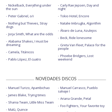
Nickelback, Everything under
Carly Rae Jepsen, Day and
the sun
night
Peter Gabriel, o/i
Tokio Hotel, Encore
Nothing but Thieves, Stray
Natalie Imbruglia, Algorithm
dogs
Álvaro de Luna, Azulejos
Jorja Smith, What are the odds
Beck, Ride lonesome
Alabama Shakes, I must be
dreaming
Greta Van Fleet, Palace for the
people
Camela, Titánicos
Phoebe Bridgers, Lost
Pablo López, El cuatro
weekend
NOVEDADES DISCOS
Manuel Turizo, Apambichao
Manuel Carrasco, Pueblo
salvaje I
James Blake, Trying times
Ariana Grande, Petal
Shania Twain, Little Miss Twain
Foo Fighters, Your favorite toy
Malú, Quince