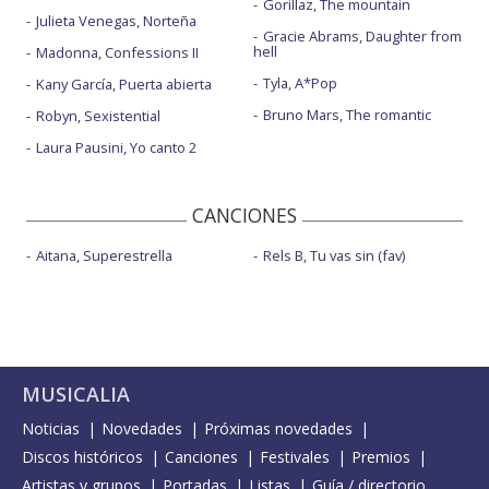
Gorillaz, The mountain
Julieta Venegas, Norteña
Gracie Abrams, Daughter from
hell
Madonna, Confessions II
Tyla, A*Pop
Kany García, Puerta abierta
Bruno Mars, The romantic
Robyn, Sexistential
Laura Pausini, Yo canto 2
CANCIONES
Aitana, Superestrella
Rels B, Tu vas sin (fav)
MUSICALIA
Noticias
Novedades
Próximas novedades
Discos históricos
Canciones
Festivales
Premios
Artistas y grupos
Portadas
Listas
Guía / directorio