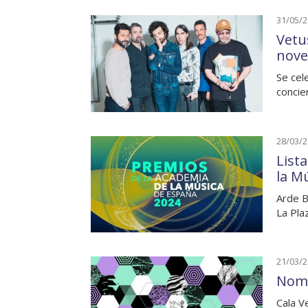
31/05/
Vetu
nove
Se cel
concie
28/03/
List
la M
Arde B
La Pla
21/03/
Nomi
Cala V