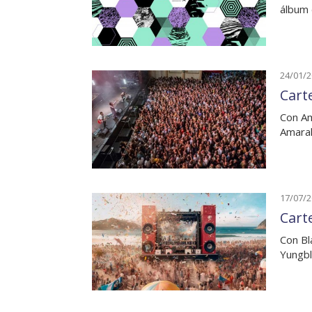
álbum 
24/01/
Cart
Con Am
Amaral
17/07/
Cart
Con Bl
Yungbl