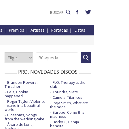
es
Premios
Artistas
Portadas
Listas
PRO. NOVEDADES DISCOS
Brandon Flowers,
FLO, Therapy at the
Thrasher
club
Eels, Cookie
Toundra, Siete
happened
Camela, Titánicos
Roger Taylor, Violence
Jorja Smith, What are
insane in a beautiful
the odds
world
Europe, Come this
Blossoms, Songs
madness
from the wedding cake
Becky G, Baraja
Álvaro de Luna,
bendita
Azulejos