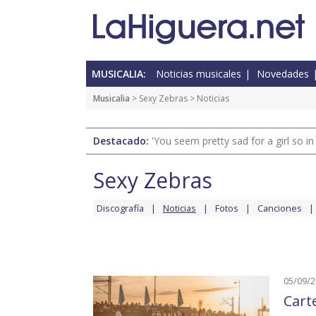
MUSICALIA:
Noticias musicales
Novedades
Musicalia
>
Sexy Zebras
> Noticias
Destacado:
'You seem pretty sad for a girl so in
Sexy Zebras
Discografía
Noticias
Fotos
Canciones
05/09/
Cart