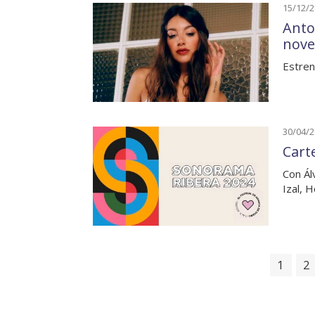
15/12/
Anto
nove
Estren
30/04/
Cart
Con Ál
Izal, 
1
2