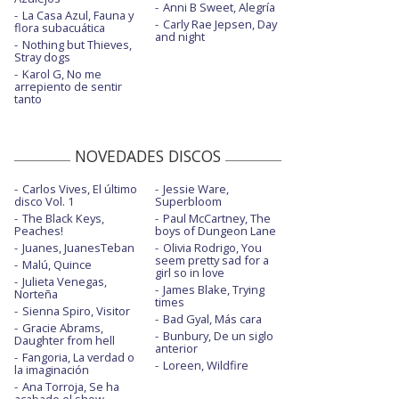
Anni B Sweet, Alegría
La Casa Azul, Fauna y
Carly Rae Jepsen, Day
flora subacuática
and night
Nothing but Thieves,
Stray dogs
Karol G, No me
arrepiento de sentir
tanto
NOVEDADES DISCOS
Carlos Vives, El último
Jessie Ware,
disco Vol. 1
Superbloom
The Black Keys,
Paul McCartney, The
Peaches!
boys of Dungeon Lane
Juanes, JuanesTeban
Olivia Rodrigo, You
seem pretty sad for a
Malú, Quince
girl so in love
Julieta Venegas,
James Blake, Trying
Norteña
times
Sienna Spiro, Visitor
Bad Gyal, Más cara
Gracie Abrams,
Bunbury, De un siglo
Daughter from hell
anterior
Fangoria, La verdad o
Loreen, Wildfire
la imaginación
Ana Torroja, Se ha