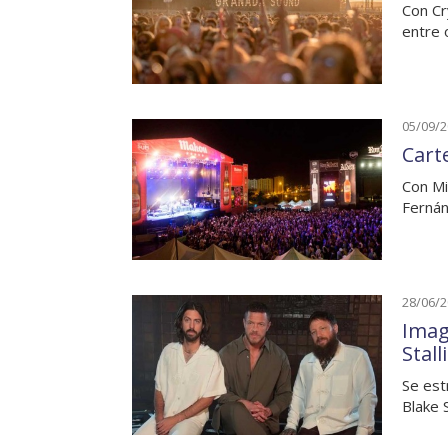
Con Cr
entre 
05/09/
Cart
Con Mik
Fernán
28/06/
Imag
Stal
Se est
Blake 