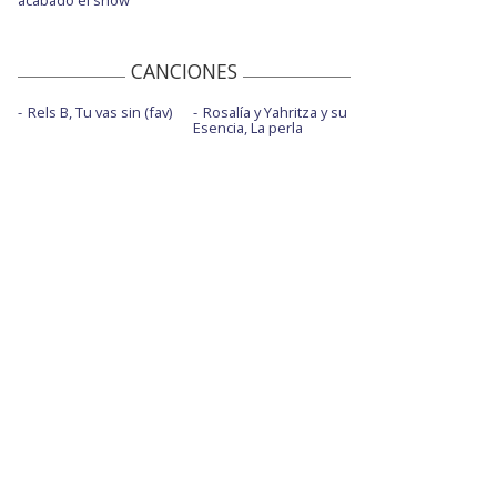
acabado el show
CANCIONES
Rels B, Tu vas sin (fav)
Rosalía y Yahritza y su
Esencia, La perla