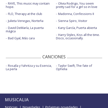
RAYE, This music may contain
Olivia Rodrigo, You seem
hope.
pretty sad for a girl so in love
FLO, Therapy at the club
Madonna, Confessions II
Julieta Venegas, Norteña
Sienna Spiro, Visitor
David DeMaría, La puerta
Kany García, Puerta abierta
mágica
Harry Styles, Kiss all the time.
Bad Gyal, Más cara
Disco, occasionally.
CANCIONES
Rosalía y Yahritza y su Esencia,
Taylor Swift, The fate of
La perla
Ophelia
MUSICALIA
Noticias
Novedades
Próximas novedades