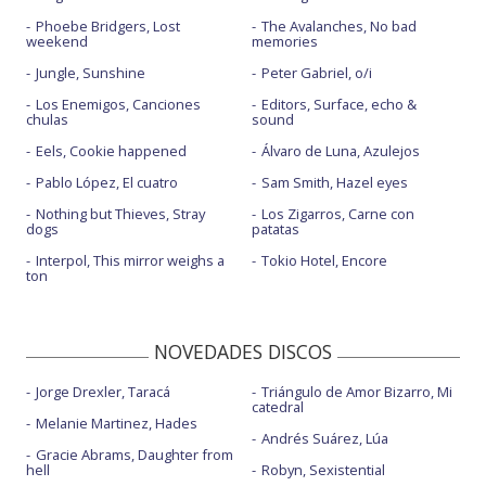
Phoebe Bridgers, Lost
The Avalanches, No bad
weekend
memories
Jungle, Sunshine
Peter Gabriel, o/i
Los Enemigos, Canciones
Editors, Surface, echo &
chulas
sound
Eels, Cookie happened
Álvaro de Luna, Azulejos
Pablo López, El cuatro
Sam Smith, Hazel eyes
Nothing but Thieves, Stray
Los Zigarros, Carne con
dogs
patatas
Interpol, This mirror weighs a
Tokio Hotel, Encore
ton
NOVEDADES DISCOS
Jorge Drexler, Taracá
Triángulo de Amor Bizarro, Mi
catedral
Melanie Martinez, Hades
Andrés Suárez, Lúa
Gracie Abrams, Daughter from
hell
Robyn, Sexistential