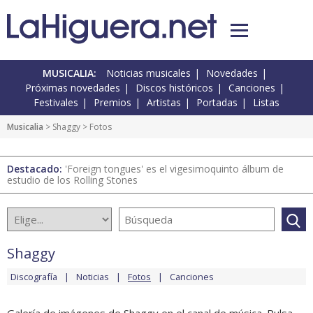
MUSICALIA:
Noticias musicales
Novedades
Próximas novedades
Discos históricos
Canciones
Festivales
Premios
Artistas
Portadas
Listas
Musicalia
>
Shaggy
> Fotos
Destacado:
'Foreign tongues' es el vigesimoquinto álbum de
estudio de los Rolling Stones
Shaggy
Discografía
Noticias
Fotos
Canciones