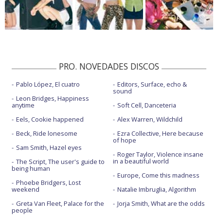
PRO. NOVEDADES DISCOS
Pablo López, El cuatro
Editors, Surface, echo &
sound
Leon Bridges, Happiness
anytime
Soft Cell, Danceteria
Eels, Cookie happened
Alex Warren, Wildchild
Beck, Ride lonesome
Ezra Collective, Here because
of hope
Sam Smith, Hazel eyes
Roger Taylor, Violence insane
in a beautiful world
The Script, The user's guide to
being human
Europe, Come this madness
Phoebe Bridgers, Lost
weekend
Natalie Imbruglia, Algorithm
Greta Van Fleet, Palace for the
Jorja Smith, What are the odds
people