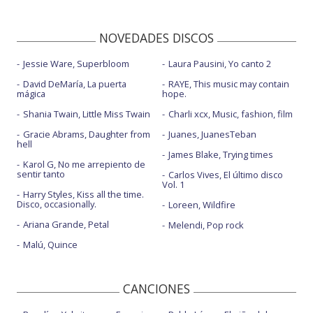
NOVEDADES DISCOS
Jessie Ware, Superbloom
Laura Pausini, Yo canto 2
David DeMaría, La puerta
RAYE, This music may contain
mágica
hope.
Shania Twain, Little Miss Twain
Charli xcx, Music, fashion, film
Gracie Abrams, Daughter from
Juanes, JuanesTeban
hell
James Blake, Trying times
Karol G, No me arrepiento de
sentir tanto
Carlos Vives, El último disco
Vol. 1
Harry Styles, Kiss all the time.
Disco, occasionally.
Loreen, Wildfire
Ariana Grande, Petal
Melendi, Pop rock
Malú, Quince
CANCIONES