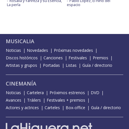
Rosalía y Yahritza y su Esencia,
Pablo López, El niño del
La perla
espacio
MUSICALIA
Noticias
Novedades
Próximas novedades
Discos históricos
Canciones
Festivales
Premios
Artistas y grupos
Portadas
Listas
Guía / directorio
CINEMANÍA
Noticias
Cartelera
Próximos estrenos
DVD
Avances
Tráilers
Festivales + premios
Actores y actrices
Carteles
Box-office
Guía / directorio