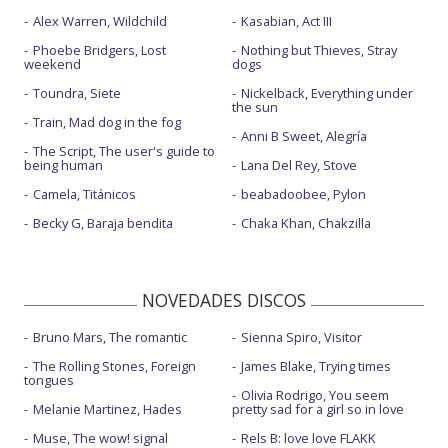
Alex Warren, Wildchild
Kasabian, Act III
Phoebe Bridgers, Lost
Nothing but Thieves, Stray
weekend
dogs
Toundra, Siete
Nickelback, Everything under
the sun
Train, Mad dog in the fog
Anni B Sweet, Alegría
The Script, The user's guide to
being human
Lana Del Rey, Stove
Camela, Titánicos
beabadoobee, Pylon
Becky G, Baraja bendita
Chaka Khan, Chakzilla
NOVEDADES DISCOS
Bruno Mars, The romantic
Sienna Spiro, Visitor
The Rolling Stones, Foreign
James Blake, Trying times
tongues
Olivia Rodrigo, You seem
Melanie Martinez, Hades
pretty sad for a girl so in love
Muse, The wow! signal
Rels B: love love FLAKK