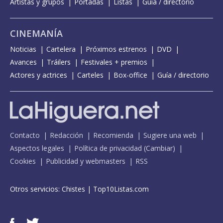
Artistas y grupos
Portadas
Listas
Guía / directorio
CINEMANÍA
Noticias
Cartelera
Próximos estrenos
DVD
Avances
Tráilers
Festivales + premios
Actores y actrices
Carteles
Box-office
Guía / directorio
Contacto
Redacción
Recomienda
Sugiere una web
Aspectos legales
Política de privacidad
(
Cambiar
)
Cookies
Publicidad y webmasters
RSS
Otros servicios:
Chistes
|
Top10Listas.com