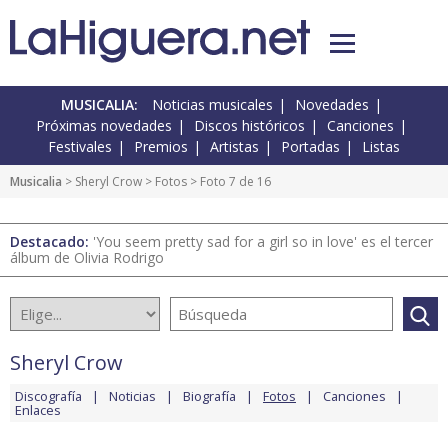
MUSICALIA:
Noticias musicales
Novedades
Próximas novedades
Discos históricos
Canciones
Festivales
Premios
Artistas
Portadas
Listas
Musicalia
>
Sheryl Crow
>
Fotos
> Foto 7 de 16
Destacado:
'You seem pretty sad for a girl so in love' es el tercer
álbum de Olivia Rodrigo
Sheryl Crow
Discografía
Noticias
Biografía
Fotos
Canciones
Enlaces