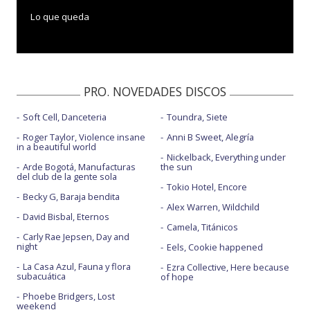
Lo que queda
PRO. NOVEDADES DISCOS
Soft Cell, Danceteria
Toundra, Siete
Roger Taylor, Violence insane
Anni B Sweet, Alegría
in a beautiful world
Nickelback, Everything under
Arde Bogotá, Manufacturas
the sun
del club de la gente sola
Tokio Hotel, Encore
Becky G, Baraja bendita
Alex Warren, Wildchild
David Bisbal, Eternos
Camela, Titánicos
Carly Rae Jepsen, Day and
night
Eels, Cookie happened
La Casa Azul, Fauna y flora
Ezra Collective, Here because
subacuática
of hope
Phoebe Bridgers, Lost
weekend