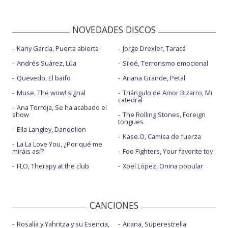
NOVEDADES DISCOS
Kany García, Puerta abierta
Jorge Drexler, Taracá
Andrés Suárez, Lúa
Siloé, Terrorismo emocional
Quevedo, El baifo
Ariana Grande, Petal
Muse, The wow! signal
Triángulo de Amor Bizarro, Mi
catedral
Ana Torroja, Se ha acabado el
show
The Rolling Stones, Foreign
tongues
Ella Langley, Dandelion
Kase.O, Camisa de fuerza
La La Love You, ¿Por qué me
miráis así?
Foo Fighters, Your favorite toy
FLO, Therapy at the club
Xoel López, Oniria popular
CANCIONES
Rosalía y Yahritza y su Esencia,
Aitana, Superestrella