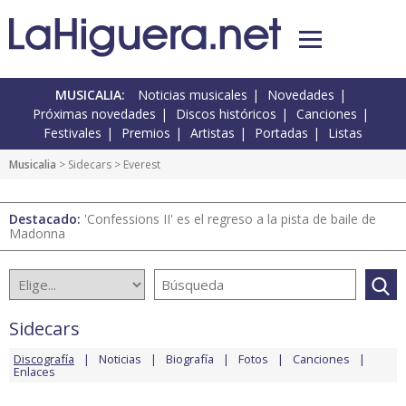
MUSICALIA:
Noticias musicales
Novedades
Próximas novedades
Discos históricos
Canciones
Festivales
Premios
Artistas
Portadas
Listas
Musicalia
>
Sidecars
> Everest
Destacado:
'Confessions II' es el regreso a la pista de baile de
Madonna
Sidecars
Discografía
Noticias
Biografía
Fotos
Canciones
Enlaces