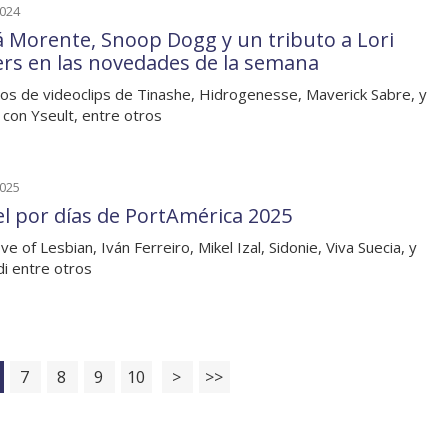
2024
á Morente, Snoop Dogg y un tributo a Lori
rs en las novedades de la semana
os de videoclips de Tinashe, Hidrogenesse, Maverick Sabre, y
l con Yseult, entre otros
2025
el por días de PortAmérica 2025
e of Lesbian, Iván Ferreiro, Mikel Izal, Sidonie, Viva Suecia, y
i entre otros
7
8
9
10
>
>>