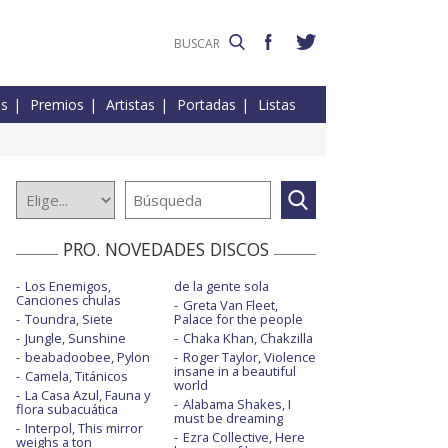
es
Premios
Artistas
Portadas
Listas
PRO. NOVEDADES DISCOS
Los Enemigos,
de la gente sola
Canciones chulas
Greta Van Fleet,
Toundra, Siete
Palace for the people
Jungle, Sunshine
Chaka Khan, Chakzilla
beabadoobee, Pylon
Roger Taylor, Violence
insane in a beautiful
Camela, Titánicos
world
La Casa Azul, Fauna y
Alabama Shakes, I
flora subacuática
must be dreaming
Interpol, This mirror
Ezra Collective, Here
weighs a ton