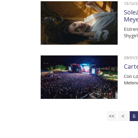
13/12/
Sole
Meye
Estren
Shygir
29/01/
Cart
Con Lov
Melend
<<
<
6