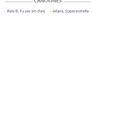
CANCIONES
Rels B, Tu vas sin (fav)
Aitana, Superestrella