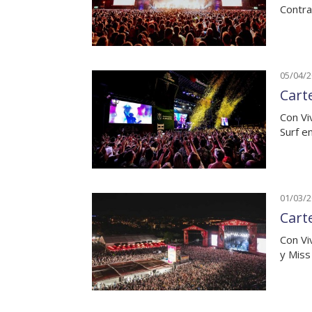
Contra
05/04/
Cart
Con Vi
Surf e
01/03/
Cart
Con Vi
y Miss