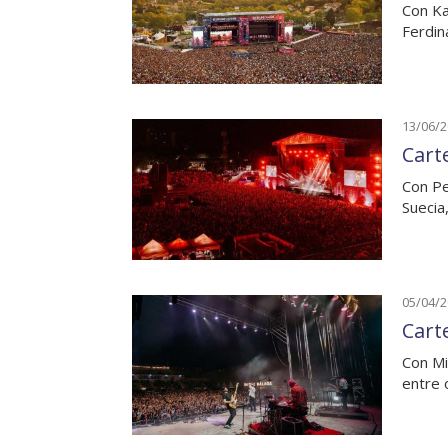
Con Ka
Ferdin
13/06/
Cart
Con Pe
Suecia
05/04/
Cart
Con Mi
entre 