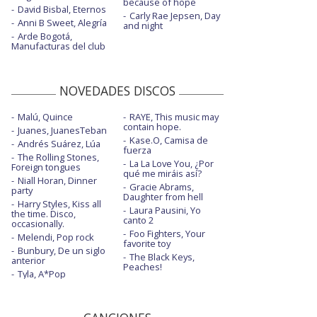
because of hope
David Bisbal, Eternos
Carly Rae Jepsen, Day
Anni B Sweet, Alegría
and night
Arde Bogotá,
Manufacturas del club
NOVEDADES DISCOS
Malú, Quince
RAYE, This music may
contain hope.
Juanes, JuanesTeban
Kase.O, Camisa de
Andrés Suárez, Lúa
fuerza
The Rolling Stones,
La La Love You, ¿Por
Foreign tongues
qué me miráis así?
Niall Horan, Dinner
Gracie Abrams,
party
Daughter from hell
Harry Styles, Kiss all
Laura Pausini, Yo
the time. Disco,
canto 2
occasionally.
Foo Fighters, Your
Melendi, Pop rock
favorite toy
Bunbury, De un siglo
The Black Keys,
anterior
Peaches!
Tyla, A*Pop