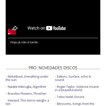
Hoje já não é tarde
PRO. NOVEDADES DISCOS
Nickelback, Everything under
Editors, Surface, echo &
the sun
sound
Natalie Imbruglia, Algorithm
Roger Taylor, Violence insane
in a beautiful world
Brandon Flowers, Thrasher
Tokio Hotel, Encore
Interpol, This mirror weighs a
ton
Blossoms, Songs from the