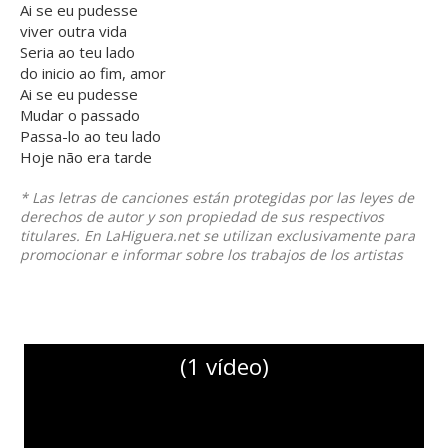
Ai se eu pudesse
viver outra vida
Seria ao teu lado
do inicio ao fim, amor
Ai se eu pudesse
Mudar o passado
Passa-lo ao teu lado
Hoje não era tarde
* Las letras de canciones están protegidas por las leyes de
derechos de autor y son propiedad de sus respectivos
titulares. En LaHiguera.net se utilizan exclusivamente para
promocionar e informar sobre los trabajos de los artistas
(1 vídeo)