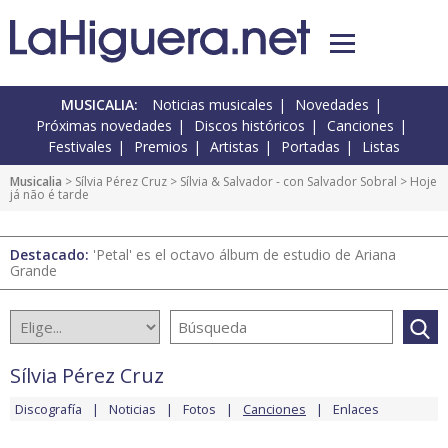
MUSICALIA:
Noticias musicales
Novedades
Próximas novedades
Discos históricos
Canciones
Festivales
Premios
Artistas
Portadas
Listas
Musicalia
>
Sílvia Pérez Cruz
>
Sílvia & Salvador - con Salvador Sobral
> Hoje
já não é tarde
Destacado:
'Petal' es el octavo álbum de estudio de Ariana
Grande
Sílvia Pérez Cruz
Discografía
Noticias
Fotos
Canciones
Enlaces