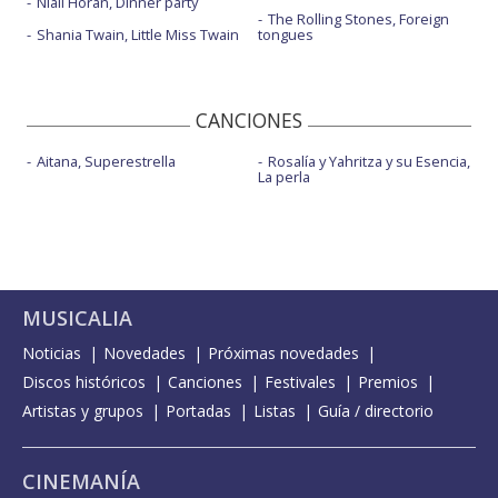
Niall Horan, Dinner party
The Rolling Stones, Foreign
Shania Twain, Little Miss Twain
tongues
CANCIONES
Aitana, Superestrella
Rosalía y Yahritza y su Esencia,
La perla
MUSICALIA
Noticias
Novedades
Próximas novedades
Discos históricos
Canciones
Festivales
Premios
Artistas y grupos
Portadas
Listas
Guía / directorio
CINEMANÍA