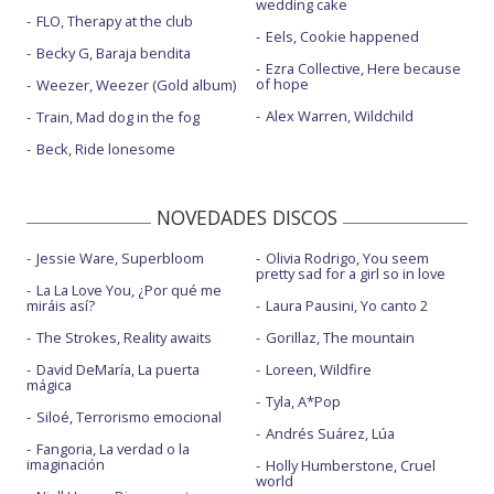
wedding cake
FLO, Therapy at the club
Eels, Cookie happened
Becky G, Baraja bendita
Ezra Collective, Here because
of hope
Weezer, Weezer (Gold album)
Alex Warren, Wildchild
Train, Mad dog in the fog
Beck, Ride lonesome
NOVEDADES DISCOS
Jessie Ware, Superbloom
Olivia Rodrigo, You seem
pretty sad for a girl so in love
La La Love You, ¿Por qué me
miráis así?
Laura Pausini, Yo canto 2
The Strokes, Reality awaits
Gorillaz, The mountain
David DeMaría, La puerta
Loreen, Wildfire
mágica
Tyla, A*Pop
Siloé, Terrorismo emocional
Andrés Suárez, Lúa
Fangoria, La verdad o la
imaginación
Holly Humberstone, Cruel
world