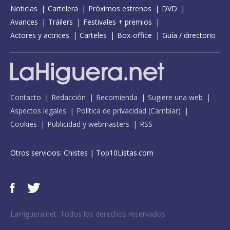
Noticias
Cartelera
Próximos estrenos
DVD
Avances
Tráilers
Festivales + premios
Actores y actrices
Carteles
Box-office
Guía / directorio
Contacto
Redacción
Recomienda
Sugiere una web
Aspectos legales
Política de privacidad
(
Cambiar
)
Cookies
Publicidad y webmasters
RSS
Otros servicios:
Chistes
|
Top10Listas.com
LaHiguera.net. Todos los derechos reservados