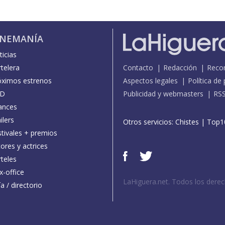
INEMANÍA
icias
telera
Contacto
Redacción
Reco
óximos estrenos
Aspectos legales
Política de
D
Publicidad y webmasters
RS
ances
ilers
Otros servicios:
Chistes
|
Top1
stivales + premios
ores y actrices
teles
x-office
LaHiguera.net. Todos los dere
a / directorio