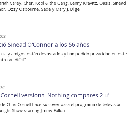
riah Carey, Cher, Kool & the Gang, Lenny Kravitz, Oasis, Sinéad
or, Ozzy Osbourne, Sade y Mary J. Blige
2023
eció Sinead O'Connor a los 56 años
milia y amigos están devastados y han pedido privacidad en este
o tan difícil"
2021
 Cornell versiona 'Nothing compares 2 u'
a de Chris Cornell hace su cover para el programa de televisión
night Show starring Jimmy Fallon