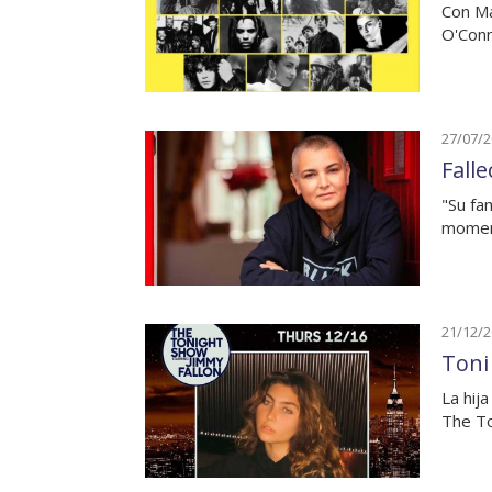
Con Ma
O'Conn
27/07/
Fall
"Su fa
moment
21/12/
Toni
La hij
The To