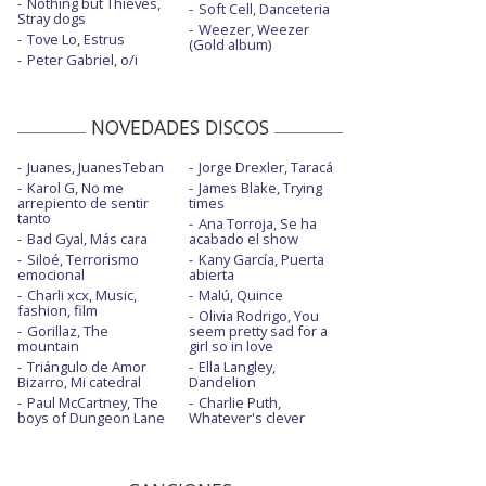
Nothing but Thieves,
Soft Cell, Danceteria
Stray dogs
Weezer, Weezer
Tove Lo, Estrus
(Gold album)
Peter Gabriel, o/i
NOVEDADES DISCOS
Juanes, JuanesTeban
Jorge Drexler, Taracá
Karol G, No me
James Blake, Trying
arrepiento de sentir
times
tanto
Ana Torroja, Se ha
Bad Gyal, Más cara
acabado el show
Siloé, Terrorismo
Kany García, Puerta
emocional
abierta
Charli xcx, Music,
Malú, Quince
fashion, film
Olivia Rodrigo, You
Gorillaz, The
seem pretty sad for a
mountain
girl so in love
Triángulo de Amor
Ella Langley,
Bizarro, Mi catedral
Dandelion
Paul McCartney, The
Charlie Puth,
boys of Dungeon Lane
Whatever's clever