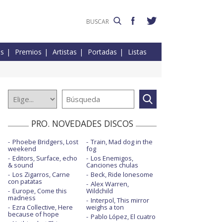
es
Premios
Artistas
Portadas
Listas
PRO. NOVEDADES DISCOS
Phoebe Bridgers, Lost
Train, Mad dog in the
weekend
fog
Editors, Surface, echo
Los Enemigos,
& sound
Canciones chulas
Los Zigarros, Carne
Beck, Ride lonesome
con patatas
Alex Warren,
Europe, Come this
Wildchild
madness
Interpol, This mirror
Ezra Collective, Here
weighs a ton
because of hope
Pablo López, El cuatro