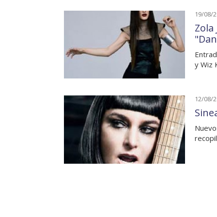
19/08/
Zola
"Dan
Entrad
y Wiz K
12/08/
Sine
Nuevos
recopi