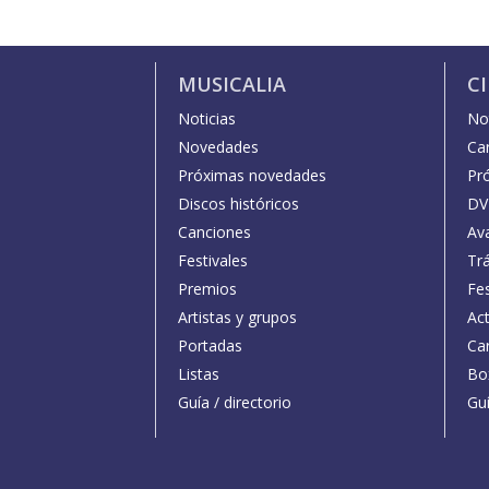
MUSICALIA
C
Noticias
Not
Novedades
Car
Próximas novedades
Pr
Discos históricos
DV
Canciones
Av
Festivales
Trá
Premios
Fe
Artistas y grupos
Act
Portadas
Car
Listas
Bo
Guía / directorio
Guí