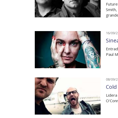
Future
Smith,
grande
16/09/
Sine
Entrad
Paul M
08/09/
Cold
Lidera
O'Conn