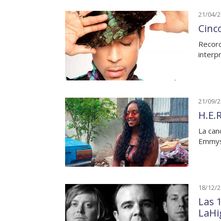
21/04/
Cinc
Record
interp
21/09/
H.E.
La can
Emmys
18/12/
Las 
LaHi