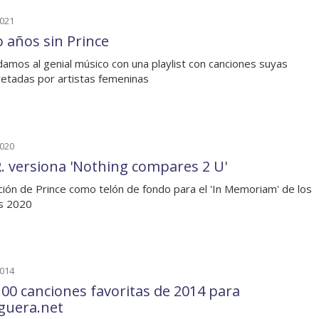
2021
o años sin Prince
amos al genial músico con una playlist con canciones suyas
retadas por artistas femeninas
2020
R. versiona 'Nothing compares 2 U'
ción de Prince como telón de fondo para el 'In Memoriam' de los
 2020
2014
100 canciones favoritas de 2014 para
guera.net