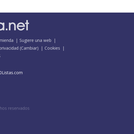
mienda
Sugiere una web
 privacidad
(
Cambiar
)
Cookies
S
0Listas.com
chos reservados