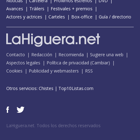
Noticias
Cartelera
Próximos estrenos
DVD
Avances
Tráilers
Festivales + premios
Actores y actrices
Carteles
Box-office
Guía / directorio
Contacto
Redacción
Recomienda
Sugiere una web
Aspectos legales
Política de privacidad
(
Cambiar
)
Cookies
Publicidad y webmasters
RSS
Otros servicios:
Chistes
|
Top10Listas.com
LaHiguera.net. Todos los derechos reservados