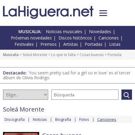
MUSICALIA:
Noticias musicales
Novedades
Próximas novedades
Discos históricos
Canciones
Festivales
Premios
Artistas
Portadas
Listas
Musicalia
>
Soleá Morente
>
Lo que te falta
>
Cosas buenas
> Portada
Destacado:
'You seem pretty sad for a girl so in love' es el tercer
álbum de Olivia Rodrigo
Soleá Morente
Discografía
Noticias
Biografía
Fotos
Canciones