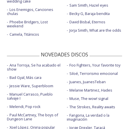
wedding cake
Sam Smith, Hazel eyes
Los Enemigos, Canciones
chulas
Becky G, Baraja bendita
Phoebe Bridgers, Lost
David Bisbal, Eternos
weekend
Jorja Smith, What are the odds
Camela, Titánicos
NOVEDADES DISCOS
Ana Torroja, Se ha acabado el
Foo Fighters, Your favorite toy
show
Siloé, Terrorismo emocional
Bad Gyal, Más cara
Juanes, JuanesTeban
Jessie Ware, Superbloom
Melanie Martinez, Hades
Manuel Carrasco, Pueblo
salvaje I
Muse, The wow! signal
Melendi, Pop rock
The Strokes, Reality awaits
Paul McCartney, The boys of
Fangoria, La verdad o la
Dungeon Lane
imaginación
Xoel López, Oniria popular
Jorge Drexler, Taracá