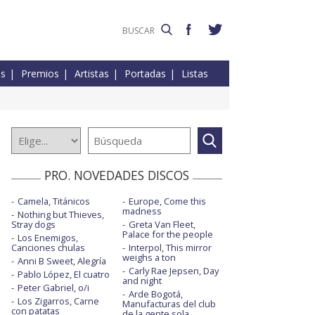
es
Premios
Artistas
Portadas
Listas
PRO. NOVEDADES DISCOS
Camela, Titánicos
Europe, Come this
madness
Nothing but Thieves,
Stray dogs
Greta Van Fleet,
Palace for the people
Los Enemigos,
Canciones chulas
Interpol, This mirror
weighs a ton
Anni B Sweet, Alegría
Carly Rae Jepsen, Day
Pablo López, El cuatro
and night
Peter Gabriel, o/i
Arde Bogotá,
Los Zigarros, Carne
Manufacturas del club
con patatas
de la gente sola