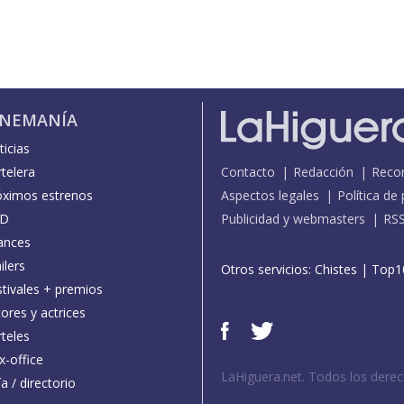
INEMANÍA
icias
telera
Contacto
Redacción
Reco
óximos estrenos
Aspectos legales
Política de
D
Publicidad y webmasters
RS
ances
ilers
Otros servicios:
Chistes
|
Top1
stivales + premios
ores y actrices
teles
x-office
LaHiguera.net. Todos los dere
a / directorio