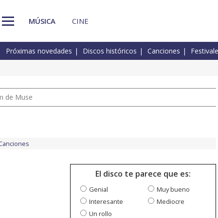
MÚSICA
CINE
Próximas novedades
Discos históricos
Canciones
Festival
um de Muse
Canciones
El disco te parece que es:
Genial
Muy bueno
Interesante
Mediocre
Un rollo