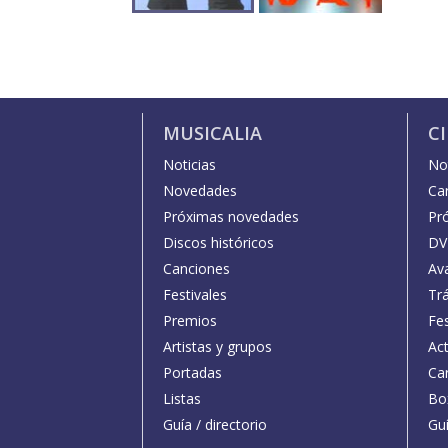
MUSICALIA
C
Noticias
Not
Novedades
Car
Próximas novedades
Pr
Discos históricos
DV
Canciones
Av
Festivales
Trá
Premios
Fe
Artistas y grupos
Act
Portadas
Car
Listas
Bo
Guía / directorio
Guí