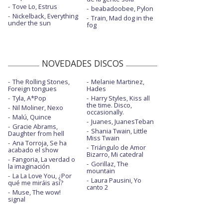
Tove Lo, Estrus
beabadoobee, Pylon
Nickelback, Everything
Train, Mad dog in the
under the sun
fog
NOVEDADES DISCOS
The Rolling Stones,
Melanie Martinez,
Foreign tongues
Hades
Tyla, A*Pop
Harry Styles, Kiss all
the time. Disco,
Nil Moliner, Nexo
occasionally.
Malú, Quince
Juanes, JuanesTeban
Gracie Abrams,
Shania Twain, Little
Daughter from hell
Miss Twain
Ana Torroja, Se ha
Triángulo de Amor
acabado el show
Bizarro, Mi catedral
Fangoria, La verdad o
Gorillaz, The
la imaginación
mountain
La La Love You, ¿Por
Laura Pausini, Yo
qué me miráis así?
canto 2
Muse, The wow!
signal