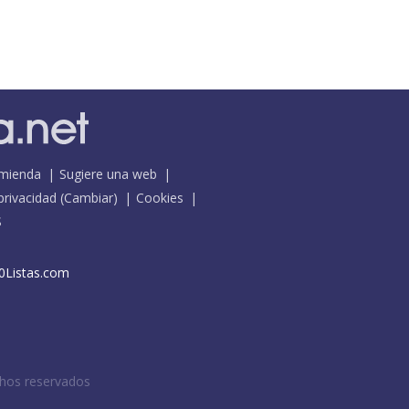
mienda
Sugiere una web
 privacidad
(
Cambiar
)
Cookies
S
0Listas.com
chos reservados