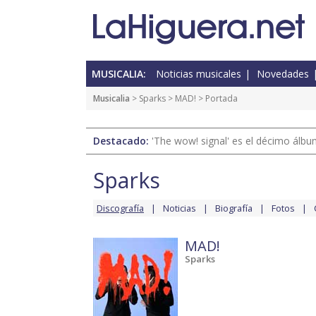
MUSICALIA:
Noticias musicales
Novedades
Musicalia
>
Sparks
>
MAD!
> Portada
Destacado:
'The wow! signal' es el décimo álb
Sparks
Discografía
Noticias
Biografía
Fotos
MAD!
Sparks