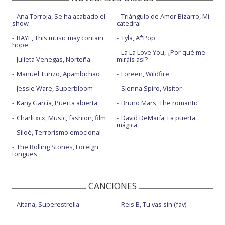
Ana Torroja, Se ha acabado el
Triángulo de Amor Bizarro, Mi
show
catedral
RAYE, This music may contain
Tyla, A*Pop
hope.
La La Love You, ¿Por qué me
Julieta Venegas, Norteña
miráis así?
Manuel Turizo, Apambichao
Loreen, Wildfire
Jessie Ware, Superbloom
Sienna Spiro, Visitor
Kany García, Puerta abierta
Bruno Mars, The romantic
Charli xcx, Music, fashion, film
David DeMaría, La puerta
mágica
Siloé, Terrorismo emocional
The Rolling Stones, Foreign
tongues
CANCIONES
Aitana, Superestrella
Rels B, Tu vas sin (fav)