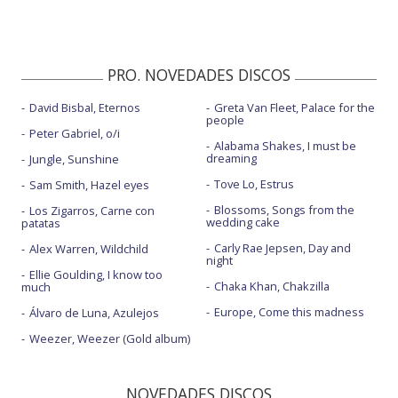
PRO. NOVEDADES DISCOS
David Bisbal, Eternos
Greta Van Fleet, Palace for the
people
Peter Gabriel, o/i
Alabama Shakes, I must be
dreaming
Jungle, Sunshine
Tove Lo, Estrus
Sam Smith, Hazel eyes
Blossoms, Songs from the
Los Zigarros, Carne con
wedding cake
patatas
Carly Rae Jepsen, Day and
Alex Warren, Wildchild
night
Ellie Goulding, I know too
Chaka Khan, Chakzilla
much
Europe, Come this madness
Álvaro de Luna, Azulejos
Weezer, Weezer (Gold album)
NOVEDADES DISCOS