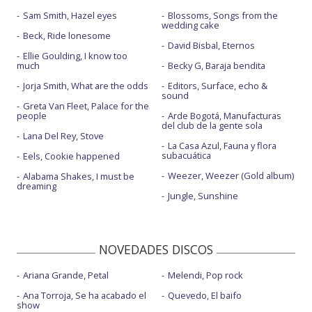
Sam Smith, Hazel eyes
Blossoms, Songs from the
wedding cake
Beck, Ride lonesome
David Bisbal, Eternos
Ellie Goulding, I know too
much
Becky G, Baraja bendita
Jorja Smith, What are the odds
Editors, Surface, echo &
sound
Greta Van Fleet, Palace for the
people
Arde Bogotá, Manufacturas
del club de la gente sola
Lana Del Rey, Stove
La Casa Azul, Fauna y flora
subacuática
Eels, Cookie happened
Weezer, Weezer (Gold album)
Alabama Shakes, I must be
dreaming
Jungle, Sunshine
NOVEDADES DISCOS
Ariana Grande, Petal
Melendi, Pop rock
Ana Torroja, Se ha acabado el
Quevedo, El baifo
show