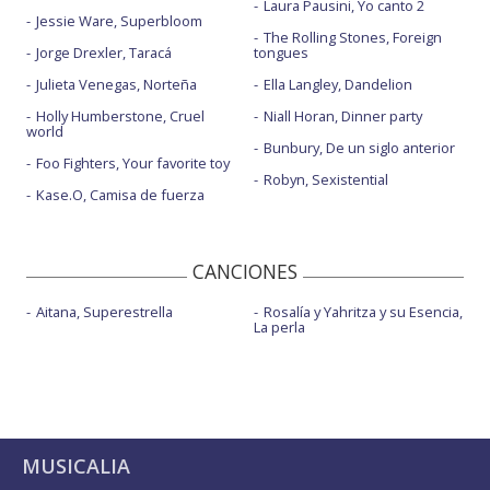
Laura Pausini, Yo canto 2
Jessie Ware, Superbloom
The Rolling Stones, Foreign
Jorge Drexler, Taracá
tongues
Julieta Venegas, Norteña
Ella Langley, Dandelion
Holly Humberstone, Cruel
Niall Horan, Dinner party
world
Bunbury, De un siglo anterior
Foo Fighters, Your favorite toy
Robyn, Sexistential
Kase.O, Camisa de fuerza
CANCIONES
Aitana, Superestrella
Rosalía y Yahritza y su Esencia,
La perla
MUSICALIA