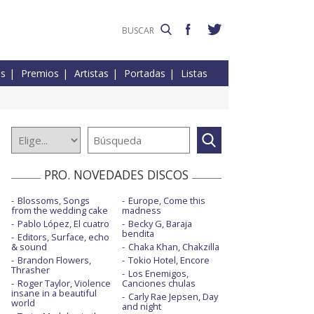
es
Premios
Artistas
Portadas
Listas
PRO. NOVEDADES DISCOS
Blossoms, Songs
Europe, Come this
from the wedding cake
madness
Pablo López, El cuatro
Becky G, Baraja
bendita
Editors, Surface, echo
& sound
Chaka Khan, Chakzilla
Brandon Flowers,
Tokio Hotel, Encore
Thrasher
Los Enemigos,
Roger Taylor, Violence
Canciones chulas
insane in a beautiful
Carly Rae Jepsen, Day
world
and night