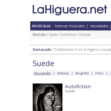
MUSICALIA:
Noticias musicales
Novedades
Musicalia
>
Suede
>
Autofiction
> Portada
Destacado:
'Confessions II' es el regreso a la 
Suede
Discografía
Noticias
Biografía
Fotos
Autofiction
Suede