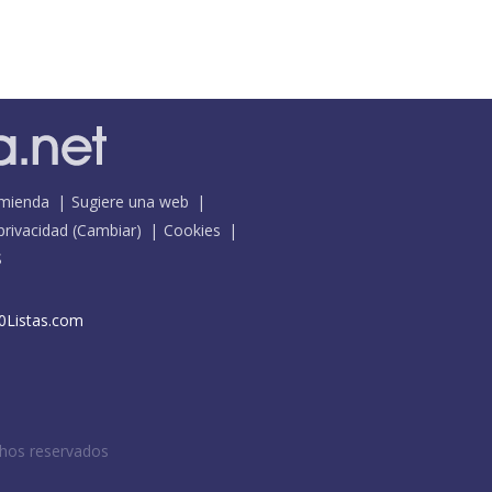
mienda
Sugiere una web
 privacidad
(
Cambiar
)
Cookies
S
0Listas.com
chos reservados