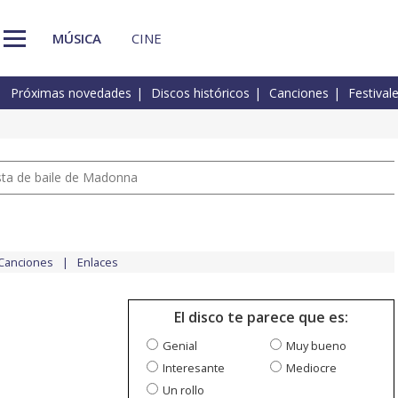
MÚSICA
CINE
Próximas novedades
Discos históricos
Canciones
Festival
pista de baile de Madonna
Canciones
Enlaces
El disco te parece que es:
Genial
Muy bueno
Interesante
Mediocre
Un rollo