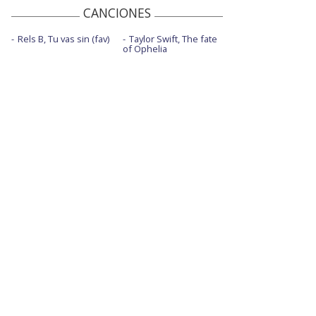
CANCIONES
Rels B, Tu vas sin (fav)
Taylor Swift, The fate
of Ophelia