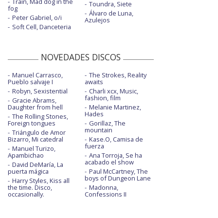
Train, Mad dog in the
Toundra, Siete
fog
Álvaro de Luna,
Peter Gabriel, o/i
Azulejos
Soft Cell, Danceteria
NOVEDADES DISCOS
Manuel Carrasco,
The Strokes, Reality
Pueblo salvaje I
awaits
Robyn, Sexistential
Charli xcx, Music,
fashion, film
Gracie Abrams,
Daughter from hell
Melanie Martinez,
Hades
The Rolling Stones,
Foreign tongues
Gorillaz, The
mountain
Triángulo de Amor
Bizarro, Mi catedral
Kase.O, Camisa de
fuerza
Manuel Turizo,
Apambichao
Ana Torroja, Se ha
acabado el show
David DeMaría, La
puerta mágica
Paul McCartney, The
boys of Dungeon Lane
Harry Styles, Kiss all
the time. Disco,
Madonna,
occasionally.
Confessions II