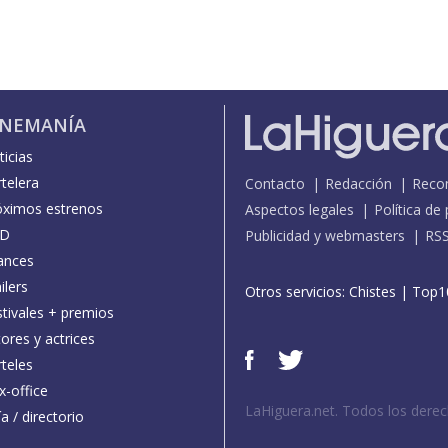
INEMANÍA
icias
telera
Contacto
Redacción
Reco
óximos estrenos
Aspectos legales
Política de
D
Publicidad y webmasters
RS
ances
ilers
Otros servicios:
Chistes
|
Top1
stivales + premios
ores y actrices
teles
x-office
LaHiguera.net. Todos los dere
a / directorio