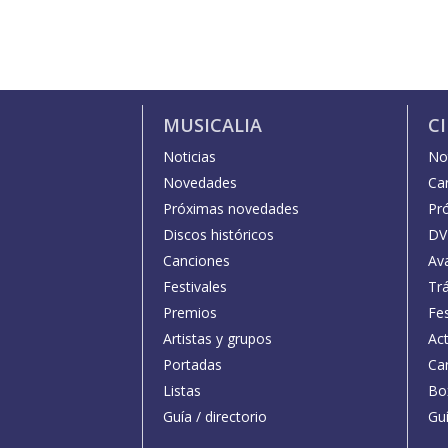
MUSICALIA
C
Noticias
Not
Novedades
Car
Próximas novedades
Pr
Discos históricos
DV
Canciones
Av
Festivales
Trá
Premios
Fe
Artistas y grupos
Act
Portadas
Car
Listas
Bo
Guía / directorio
Guí