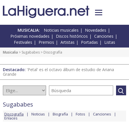
MUSICALIA:
Noticias musicales
Novedades
Próximas novedades
Discos históricos
Canciones
Festivales
Premios
Artistas
Portadas
Listas
Musicalia
>
Sugababes
> Discografía
Destacado:
'Petal' es el octavo álbum de estudio de Ariana
Grande
Sugababes
Discografía
Noticias
Biografía
Fotos
Canciones
Enlaces