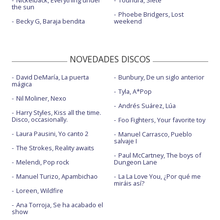
Nickelback, Everything under
Toundra, Siete
the sun
Phoebe Bridgers, Lost
Becky G, Baraja bendita
weekend
NOVEDADES DISCOS
David DeMaría, La puerta
Bunbury, De un siglo anterior
mágica
Tyla, A*Pop
Nil Moliner, Nexo
Andrés Suárez, Lúa
Harry Styles, Kiss all the time.
Disco, occasionally.
Foo Fighters, Your favorite toy
Laura Pausini, Yo canto 2
Manuel Carrasco, Pueblo
salvaje I
The Strokes, Reality awaits
Paul McCartney, The boys of
Melendi, Pop rock
Dungeon Lane
Manuel Turizo, Apambichao
La La Love You, ¿Por qué me
miráis así?
Loreen, Wildfire
Ana Torroja, Se ha acabado el
show