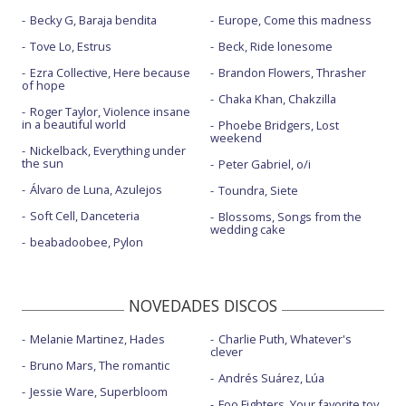
Becky G, Baraja bendita
Europe, Come this madness
Tove Lo, Estrus
Beck, Ride lonesome
Ezra Collective, Here because
Brandon Flowers, Thrasher
of hope
Chaka Khan, Chakzilla
Roger Taylor, Violence insane
in a beautiful world
Phoebe Bridgers, Lost
weekend
Nickelback, Everything under
the sun
Peter Gabriel, o/i
Álvaro de Luna, Azulejos
Toundra, Siete
Soft Cell, Danceteria
Blossoms, Songs from the
wedding cake
beabadoobee, Pylon
NOVEDADES DISCOS
Melanie Martinez, Hades
Charlie Puth, Whatever's
clever
Bruno Mars, The romantic
Andrés Suárez, Lúa
Jessie Ware, Superbloom
Foo Fighters, Your favorite toy