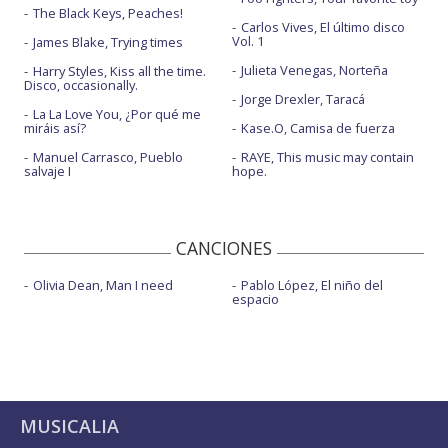
The Black Keys, Peaches!
Carlos Vives, El último disco
Vol. 1
James Blake, Trying times
Julieta Venegas, Norteña
Harry Styles, Kiss all the time.
Disco, occasionally.
Jorge Drexler, Taracá
La La Love You, ¿Por qué me
miráis así?
Kase.O, Camisa de fuerza
Manuel Carrasco, Pueblo
RAYE, This music may contain
salvaje I
hope.
CANCIONES
Olivia Dean, Man I need
Pablo López, El niño del
espacio
MUSICALIA