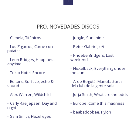
1
PRO. NOVEDADES DISCOS
Camela, Titánicos
Jungle, Sunshine
Los Zigarros, Carne con
Peter Gabriel, o/i
patatas
Phoebe Bridgers, Lost
Leon Bridges, Happiness
weekend
anytime
Nickelback, Everything under
Tokio Hotel, Encore
the sun
Editors, Surface, echo &
Arde Bogotá, Manufacturas
sound
del club de la gente sola
Alex Warren, Wildchild
Jorja Smith, What are the odds
Carly Rae Jepsen, Day and
Europe, Come this madness
night
beabadoobee, Pylon
Sam Smith, Hazel eyes