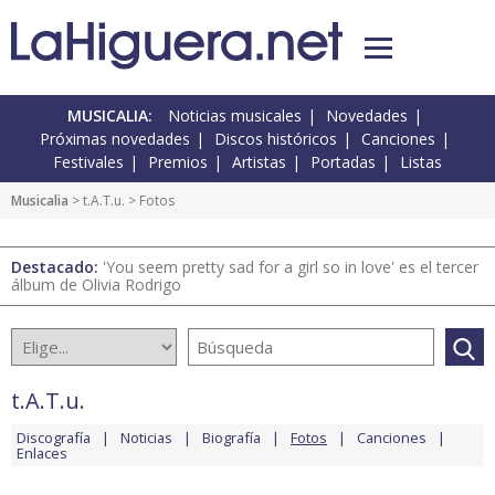
MUSICALIA:
Noticias musicales
Novedades
Próximas novedades
Discos históricos
Canciones
Festivales
Premios
Artistas
Portadas
Listas
Musicalia
>
t.A.T.u.
> Fotos
Destacado:
'You seem pretty sad for a girl so in love' es el tercer
álbum de Olivia Rodrigo
t.A.T.u.
Discografía
Noticias
Biografía
Fotos
Canciones
Enlaces