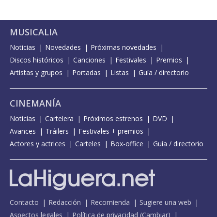
MUSICALIA
Noticias
Novedades
Próximas novedades
Discos históricos
Canciones
Festivales
Premios
Artistas y grupos
Portadas
Listas
Guía / directorio
CINEMANÍA
Noticias
Cartelera
Próximos estrenos
DVD
Avances
Tráilers
Festivales + premios
Actores y actrices
Carteles
Box-office
Guía / directorio
Contacto
Redacción
Recomienda
Sugiere una web
Aspectos legales
Política de privacidad
(
Cambiar
)