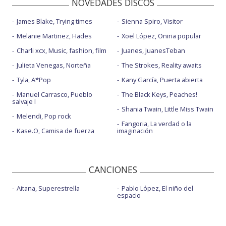
NOVEDADES DISCOS
James Blake, Trying times
Sienna Spiro, Visitor
Melanie Martinez, Hades
Xoel López, Oniria popular
Charli xcx, Music, fashion, film
Juanes, JuanesTeban
Julieta Venegas, Norteña
The Strokes, Reality awaits
Tyla, A*Pop
Kany García, Puerta abierta
Manuel Carrasco, Pueblo
The Black Keys, Peaches!
salvaje I
Shania Twain, Little Miss Twain
Melendi, Pop rock
Fangoria, La verdad o la
Kase.O, Camisa de fuerza
imaginación
CANCIONES
Aitana, Superestrella
Pablo López, El niño del
espacio